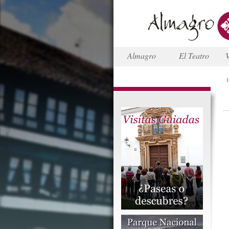
Almagro
El Teatro
V
I