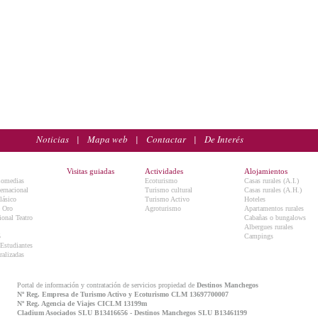
Noticias
|
Mapa web
|
Contactar
|
De Interés
Visitas guiadas
Actividades
Alojamientos
Comedias
Ecoturismo
Casas rurales (A.I.)
ternacional
Turismo cultural
Casas rurales (A.H.)
lásico
Turismo Activo
Hoteles
e Oro
Agroturismo
Apartamentos rurales
onal Teatro
Cabañas o bungalows
Albergues rurales
5
Campings
 Estudiantes
ralizadas
Portal de información y contratación de servicios propiedad de
Destinos Manchegos
Nº Reg. Empresa de Turismo Activo y Ecoturismo CLM 13697700007
Nº Reg. Agencia de Viajes CICLM 13199m
Cladium Asociados SLU B13416656 - Destinos Manchegos SLU B13461199