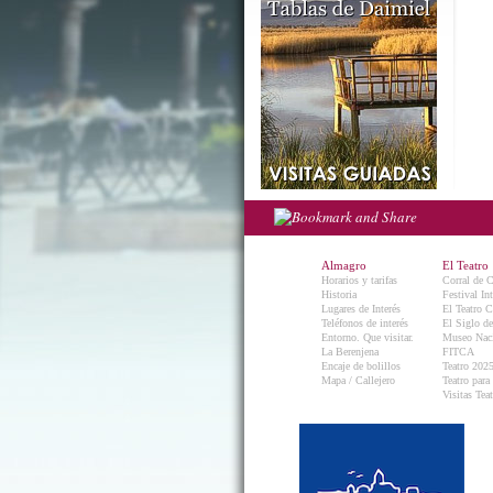
Almagro
El Teatro
Horarios y tarifas
Corral de 
Historia
Festival In
Lugares de Interés
El Teatro C
Teléfonos de interés
El Siglo d
Entorno. Que visitar.
Museo Naci
La Berenjena
FITCA
Encaje de bolillos
Teatro 202
Mapa / Callejero
Teatro para
Visitas Teat