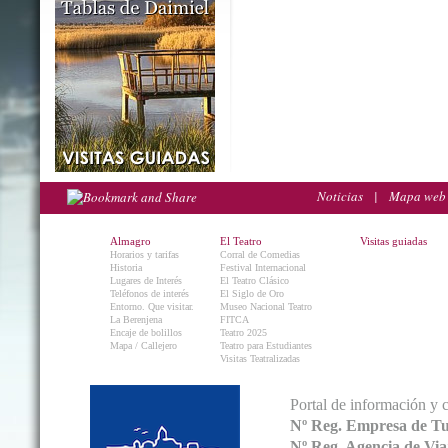
Noticias
|
Mapa web
Almagro
El Teatro
Visitas guiadas
Horarios y tarifas
Corral de Comedias
Historia
Festival Internacional
Lugares de Interés
El Teatro Clásico
Teléfonos de interés
El Siglo de Oro
Entorno. Que visitar.
Museo Nacional Teatro
La Berenjena
FITCA
Encaje de bolillos
Teatro 2025
Mapa / Callejero
Teatro para Estudiantes
Visitas Teatralizadas
Portal de información y 
Nº Reg. Empresa de T
Nº Reg. Agencia de V