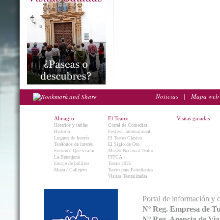
Noticias
|
Mapa web
Almagro
El Teatro
Visitas guiadas
Horarios y tarifas
Corral de Comedias
Historia
Festival Internacional
Lugares de Interés
El Teatro Clásico
Teléfonos de interés
El Siglo de Oro
Entorno. Que visitar.
Museo Nacional Teatro
La Berenjena
FITCA
Encaje de bolillos
Teatro 2025
Mapa / Callejero
Teatro para Estudiantes
Visitas Teatralizadas
Portal de información y 
Nº Reg. Empresa de T
Nº Reg. Agencia de V