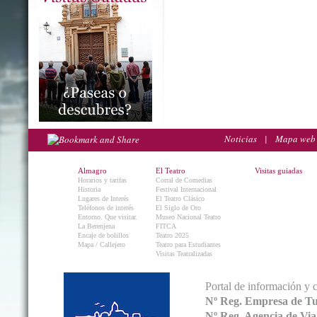
Noticias
|
Mapa web
Almagro
El Teatro
Visitas guiadas
Horarios y tarifas
Corral de Comedias
Historia
Festival Internacional
Lugares de Interés
El Teatro Clásico
Teléfonos de interés
El Siglo de Oro
Entorno. Que visitar.
Museo Nacional Teatro
La Berenjena
FITCA
Encaje de bolillos
Teatro 2025
Mapa / Callejero
Teatro para Estudiantes
Visitas Teatralizadas
Portal de información y 
Nº Reg. Empresa de T
Nº Reg. Agencia de V