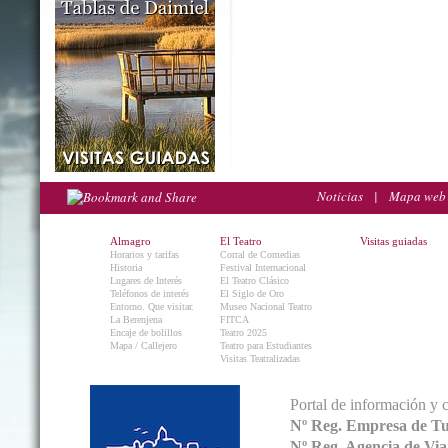
Noticias
|
Mapa web
Almagro
El Teatro
Visitas guiadas
Horarios y tarifas
Corral de Comedias
Historia
Festival Internacional
Lugares de Interés
El Teatro Clásico
Teléfonos de interés
El Siglo de Oro
Entorno. Que visitar.
Museo Nacional Teatro
La Berenjena
FITCA
Encaje de bolillos
Teatro 2025
Mapa / Callejero
Teatro para Estudiantes
Visitas Teatralizadas
Portal de información y 
Nº Reg. Empresa de T
Nº Reg. Agencia de V