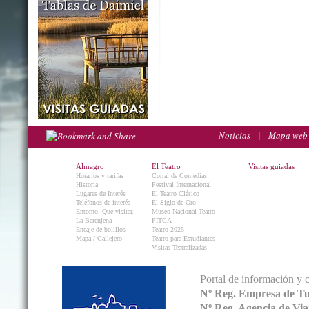
Noticias
|
Mapa web
Almagro
El Teatro
Visitas guiadas
Horarios y tarifas
Corral de Comedias
Historia
Festival Internacional
Lugares de Interés
El Teatro Clásico
Teléfonos de interés
El Siglo de Oro
Entorno. Que visitar.
Museo Nacional Teatro
La Berenjena
FITCA
Encaje de bolillos
Teatro 2025
Mapa / Callejero
Teatro para Estudiantes
Visitas Teatralizadas
Portal de información y 
Nº Reg. Empresa de T
Nº Reg. Agencia de V