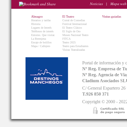
Noticias
|
Mapa web
Almagro
El Teatro
Visitas guiadas
Horarios y tarifas
Corral de Comedias
Historia
Festival Internacional
Lugares de Interés
El Teatro Clásico
Teléfonos de interés
El Siglo de Oro
Entorno. Que visitar.
Museo Nacional Teatro
La Berenjena
FITCA
Encaje de bolillos
Teatro 2025
Mapa / Callejero
Teatro para Estudiantes
Visitas Teatralizadas
Portal de información y 
Nº Reg. Empresa de T
Nº Reg. Agencia de V
Cladium Asociados SL
C/ General Espartero 2
T.926 850 371
Copyright © 2000 - 2022.