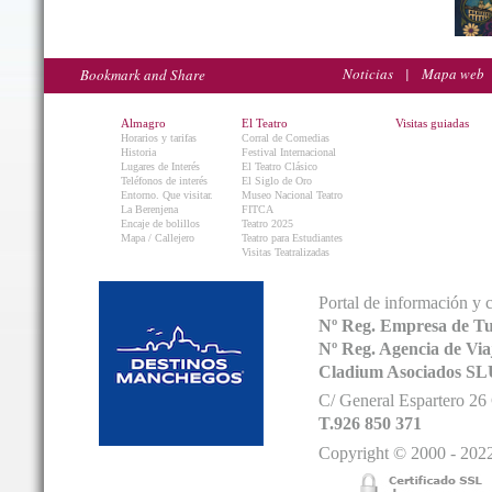
Noticias
|
Mapa web
Almagro
El Teatro
Visitas guiadas
Horarios y tarifas
Corral de Comedias
Historia
Festival Internacional
Lugares de Interés
El Teatro Clásico
Teléfonos de interés
El Siglo de Oro
Entorno. Que visitar.
Museo Nacional Teatro
La Berenjena
FITCA
Encaje de bolillos
Teatro 2025
Mapa / Callejero
Teatro para Estudiantes
Visitas Teatralizadas
Portal de información y 
Nº Reg. Empresa de T
Nº Reg. Agencia de V
Cladium Asociados SL
C/ General Espartero 2
T.926 850 371
Copyright © 2000 - 2022.