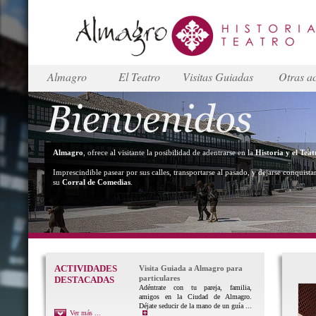
Almagro
El Teatro
Visitas Guiadas
Otras ac
Almagro
, ofrece al visitante la posibilidad de adentrarse en la
Historia y el Teat
Imprescindible pasear por sus calles, transportarse al pasado, y dejarse conquista
su
Corral de Comedias
.
ACTIVIDADES
Visita Guiada a Almagro para
particulares
DESTACADAS
Adéntrate con tu pareja, familia,
amigos en la Ciudad de Almagro.
Déjate seducir de la mano de un guía ...
Ver más ...