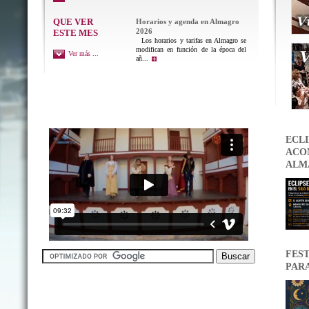
QUE VER
Horarios y agenda en Almagro
2026
ESTE MES
Los horarios y tarifas en Almagro se
modifican en función de la época del
Ver más ...
añ...
ECLI
ACON
ALM
FEST
PAR