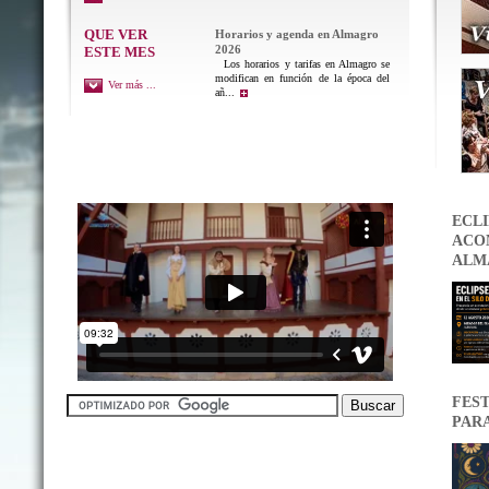
QUE VER
Horarios y agenda en Almagro
2026
ESTE MES
Los horarios y tarifas en Almagro se
modifican en función de la época del
Ver más ...
añ...
ECLI
ACON
ALM
FEST
PAR