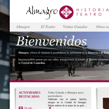
Almagro
El Teatro
Visitas Guiadas
Otras ac
Almagro
, ofrece al visitante la posibilidad de adentrarse en la
Historia y el Teat
Imprescindible pasear por sus calles, transportarse al pasado, y dejarse conquista
su
Corral de Comedias
.
ACTIVIDADES
Visita Guiada a Almagro para
particulares
DESTACADAS
Adéntrate con tu pareja, familia,
amigos en la Ciudad de Almagro.
Déjate seducir de la mano de un guía ...
Ver más ...