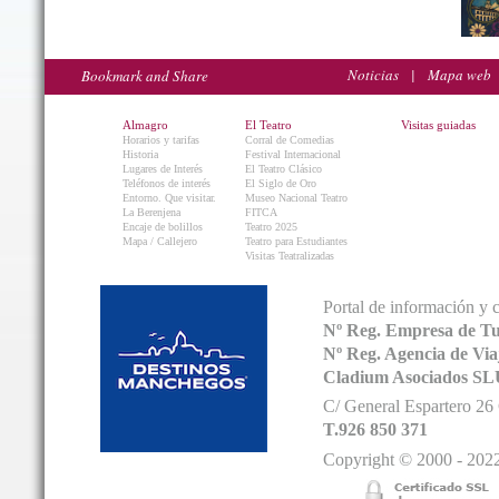
Noticias
|
Mapa web
Almagro
El Teatro
Visitas guiadas
Horarios y tarifas
Corral de Comedias
Historia
Festival Internacional
Lugares de Interés
El Teatro Clásico
Teléfonos de interés
El Siglo de Oro
Entorno. Que visitar.
Museo Nacional Teatro
La Berenjena
FITCA
Encaje de bolillos
Teatro 2025
Mapa / Callejero
Teatro para Estudiantes
Visitas Teatralizadas
Portal de información y 
Nº Reg. Empresa de T
Nº Reg. Agencia de V
Cladium Asociados SL
C/ General Espartero 2
T.926 850 371
Copyright © 2000 - 2022.