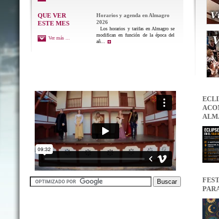
QUE VER
Horarios y agenda en Almagro
2026
ESTE MES
Los horarios y tarifas en Almagro se
modifican en función de la época del
Ver más ...
añ...
ECLI
ACON
ALM
FEST
PAR