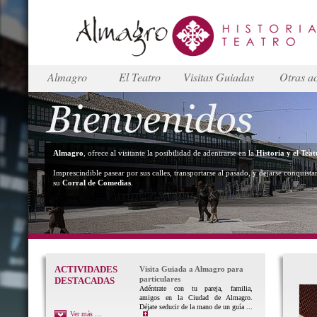
Almagro
El Teatro
Visitas Guiadas
Otras ac
Almagro
, ofrece al visitante la posibilidad de adentrarse en la
Historia y el Teat
Imprescindible pasear por sus calles, transportarse al pasado, y dejarse conquista
su
Corral de Comedias
.
ACTIVIDADES
Visita Guiada a Almagro para
particulares
DESTACADAS
Adéntrate con tu pareja, familia,
amigos en la Ciudad de Almagro.
Déjate seducir de la mano de un guía ...
Ver más ...