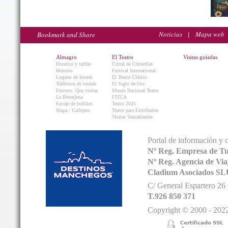
Noticias
|
Mapa web
Almagro
El Teatro
Visitas guiadas
Horarios y tarifas
Corral de Comedias
Historia
Festival Internacional
Lugares de Interés
El Teatro Clásico
Teléfonos de interés
El Siglo de Oro
Entorno. Que visitar.
Museo Nacional Teatro
La Berenjena
FITCA
Encaje de bolillos
Teatro 2025
Mapa / Callejero
Teatro para Estudiantes
Visitas Teatralizadas
Portal de información y 
Nº Reg. Empresa de T
Nº Reg. Agencia de V
Cladium Asociados SL
C/ General Espartero 2
T.926 850 371
Copyright © 2000 - 2022.