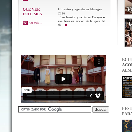
QUE VER
Horarios y agenda en Almagro
2026
ESTE MES
Los horarios y tarifas en Almagro se
modifican en función de la época del
Ver más ...
añ...
ECLI
ACON
ALM
FEST
PAR