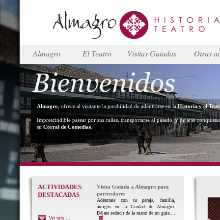
Almagro
El Teatro
Visitas Guiadas
Otras ac
Almagro
, ofrece al visitante la posibilidad de adentrarse en la
Historia y el Teat
Imprescindible pasear por sus calles, transportarse al pasado, y dejarse conquista
su
Corral de Comedias
.
ACTIVIDADES
Visita Guiada a Almagro para
particulares
DESTACADAS
Adéntrate con tu pareja, familia,
amigos en la Ciudad de Almagro.
Déjate seducir de la mano de un guía ...
Ver más ...