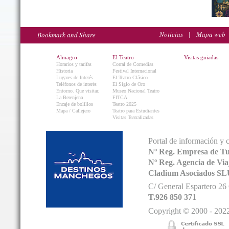
Noticias
|
Mapa web
Almagro
El Teatro
Visitas guiadas
Horarios y tarifas
Corral de Comedias
Historia
Festival Internacional
Lugares de Interés
El Teatro Clásico
Teléfonos de interés
El Siglo de Oro
Entorno. Que visitar.
Museo Nacional Teatro
La Berenjena
FITCA
Encaje de bolillos
Teatro 2025
Mapa / Callejero
Teatro para Estudiantes
Visitas Teatralizadas
Portal de información y 
Nº Reg. Empresa de T
Nº Reg. Agencia de V
Cladium Asociados SL
C/ General Espartero 2
T.926 850 371
Copyright © 2000 - 2022.