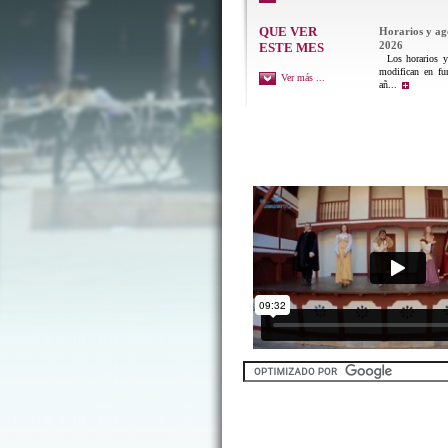
QUE VER
Horarios y a
2026
ESTE MES
Los horarios y 
modifican en fu
Ver más ...
añ...