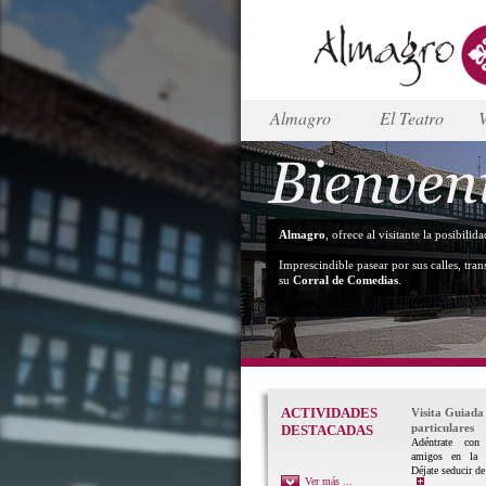
Almagro
El Teatro
V
Almagro
, ofrece al visitante la posibili
Imprescindible pasear por sus calles, tran
su
Corral de Comedias
.
ACTIVIDADES
Visita Guiada
particulares
DESTACADAS
Adéntrate con 
amigos en la 
Déjate seducir de
Ver más ...