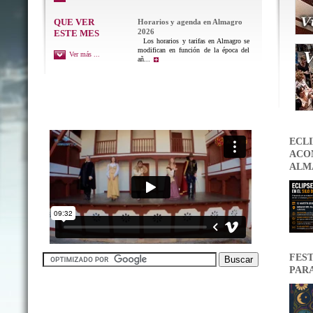
QUE VER
Horarios y agenda en Almagro
2026
ESTE MES
Los horarios y tarifas en Almagro se
modifican en función de la época del
Ver más ...
añ...
ECLI
ACON
ALM
FEST
PAR