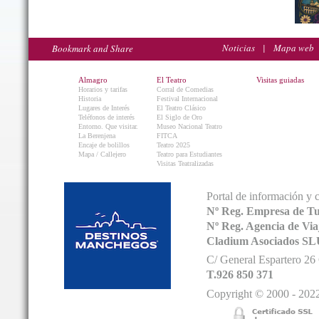
Noticias
|
Mapa web
Almagro
El Teatro
Visitas guiadas
Horarios y tarifas
Corral de Comedias
Historia
Festival Internacional
Lugares de Interés
El Teatro Clásico
Teléfonos de interés
El Siglo de Oro
Entorno. Que visitar.
Museo Nacional Teatro
La Berenjena
FITCA
Encaje de bolillos
Teatro 2025
Mapa / Callejero
Teatro para Estudiantes
Visitas Teatralizadas
Portal de información y 
Nº Reg. Empresa de T
Nº Reg. Agencia de V
Cladium Asociados SL
C/ General Espartero 2
T.926 850 371
Copyright © 2000 - 2022.