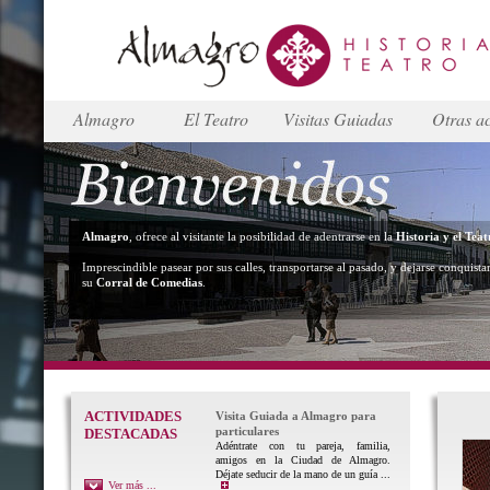
Almagro
El Teatro
Visitas Guiadas
Otras ac
Almagro
, ofrece al visitante la posibilidad de adentrarse en la
Historia y el Teat
Imprescindible pasear por sus calles, transportarse al pasado, y dejarse conquista
su
Corral de Comedias
.
ACTIVIDADES
Visita Guiada a Almagro para
particulares
DESTACADAS
Adéntrate con tu pareja, familia,
amigos en la Ciudad de Almagro.
Déjate seducir de la mano de un guía ...
Ver más ...