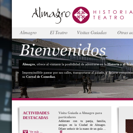
Almagro
El Teatro
Visitas Guiadas
Otras ac
Almagro
, ofrece al visitante la posibilidad de adentrarse en la
Historia y el Teat
Imprescindible pasear por sus calles, transportarse al pasado, y dejarse conquista
su
Corral de Comedias
.
ACTIVIDADES
Visita Guiada a Almagro para
particulares
DESTACADAS
Adéntrate con tu pareja, familia,
amigos en la Ciudad de Almagro.
Déjate seducir de la mano de un guía ...
Ver más ...