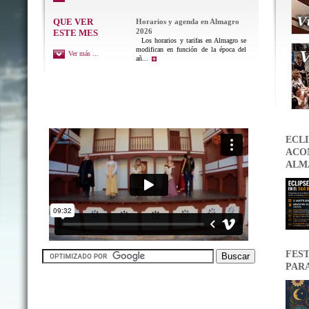
QUE VER
Horarios y agenda en Almagro
2026
ESTE MES
Los horarios y tarifas en Almagro se
modifican en función de la época del
Ver más ...
añ...
ECLI
ACON
ALM
FEST
PAR