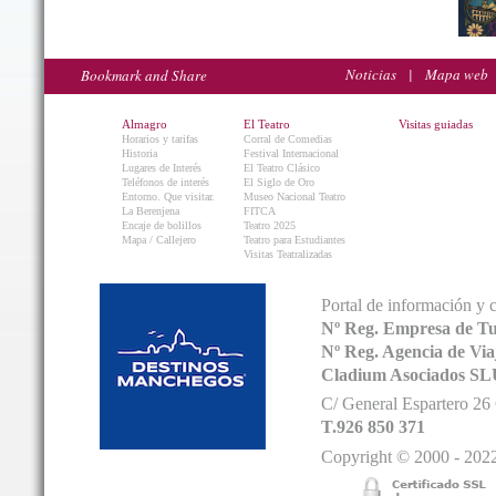
Noticias
|
Mapa web
Almagro
El Teatro
Visitas guiadas
Horarios y tarifas
Corral de Comedias
Historia
Festival Internacional
Lugares de Interés
El Teatro Clásico
Teléfonos de interés
El Siglo de Oro
Entorno. Que visitar.
Museo Nacional Teatro
La Berenjena
FITCA
Encaje de bolillos
Teatro 2025
Mapa / Callejero
Teatro para Estudiantes
Visitas Teatralizadas
Portal de información y 
Nº Reg. Empresa de T
Nº Reg. Agencia de V
Cladium Asociados SL
C/ General Espartero 2
T.926 850 371
Copyright © 2000 - 2022.