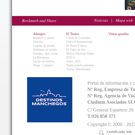
Noticias
|
Mapa web
Almagro
El Teatro
Visitas guiadas
Horarios y tarifas
Corral de Comedias
Historia
Festival Internacional
Lugares de Interés
El Teatro Clásico
Teléfonos de interés
El Siglo de Oro
Entorno. Que visitar.
Museo Nacional Teatro
La Berenjena
FITCA
Encaje de bolillos
Teatro 2025
Mapa / Callejero
Teatro para Estudiantes
Visitas Teatralizadas
Portal de información y 
Nº Reg. Empresa de T
Nº Reg. Agencia de V
Cladium Asociados SL
C/ General Espartero 2
T.926 850 371
Copyright © 2000 - 2022.