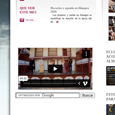
QUE VER
Horarios y agenda en Almagro
2026
ESTE MES
Los horarios y tarifas en Almagro se
modifican en función de la época del
Ver más ...
añ...
ECLI
ACON
ALM
FEST
PAR