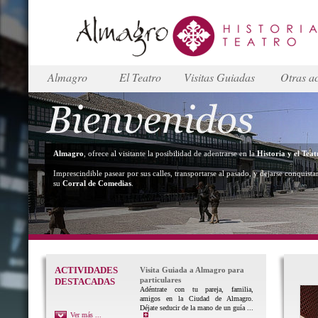
Almagro
El Teatro
Visitas Guiadas
Otras ac
Almagro
, ofrece al visitante la posibilidad de adentrarse en la
Historia y el Teat
Imprescindible pasear por sus calles, transportarse al pasado, y dejarse conquista
su
Corral de Comedias
.
ACTIVIDADES
Visita Guiada a Almagro para
particulares
DESTACADAS
Adéntrate con tu pareja, familia,
amigos en la Ciudad de Almagro.
Déjate seducir de la mano de un guía ...
Ver más ...