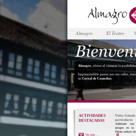
Almagro
El Teatro
V
Almagro
, ofrece al visitante la posibili
Imprescindible pasear por sus calles, tran
su
Corral de Comedias
.
ACTIVIDADES
Visita Guiada
particulares
DESTACADAS
Adéntrate con 
amigos en la 
Déjate seducir de
Ver más ...