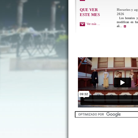
QUE VER
Horarios y a
2026
ESTE MES
Los horarios y 
modifican en fu
Ver más ...
añ...