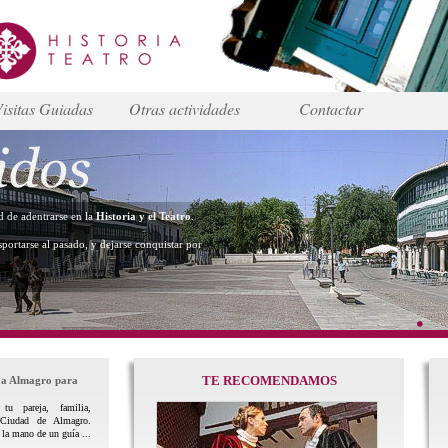
isitas Guiadas
Otras actividades
Contactar
dad de adentrarse en la
Historia y el Teatro
.
sportarse al pasado, y dejarse conquistar por
TE RECOMENDAMOS
 a Almagro para
tu pareja, familia,
Ciudad de Almagro.
 la mano de un guía ...