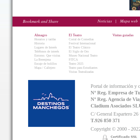
Noticias
|
Mapa web
Almagro
El Teatro
Visitas guiadas
Horarios y tarifas
Corral de Comedias
Historia
Festival Internacional
Lugares de Interés
El Teatro Clásico
Teléfonos de interés
El Siglo de Oro
Entorno. Que visitar.
Museo Nacional Teatro
La Berenjena
FITCA
Encaje de bolillos
Teatro 2025
Mapa / Callejero
Teatro para Estudiantes
Visitas Teatralizadas
Portal de información y 
Nº Reg. Empresa de T
Nº Reg. Agencia de V
Cladium Asociados SL
C/ General Espartero 2
T.926 850 371
Copyright © 2000 - 2022.