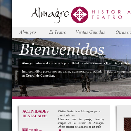
Almagro
El Teatro
Visitas Guiadas
Otras ac
Almagro
, ofrece al visitante la posibilidad de adentrarse en la
Historia y el Teat
Imprescindible pasear por sus calles, transportarse al pasado, y dejarse conquista
su
Corral de Comedias
.
ACTIVIDADES
Visita Guiada a Almagro para
particulares
DESTACADAS
Adéntrate con tu pareja, familia,
amigos en la Ciudad de Almagro.
Déjate seducir de la mano de un guía ...
Ver más ...