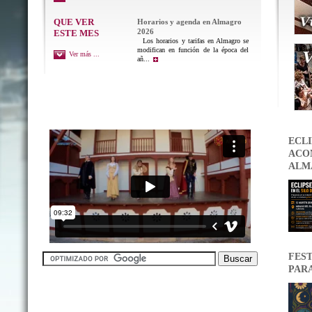
QUE VER
Horarios y agenda en Almagro
2026
ESTE MES
Los horarios y tarifas en Almagro se
modifican en función de la época del
Ver más ...
añ...
ECLI
ACON
ALM
FEST
PAR