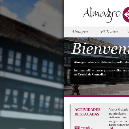
Almagro
El Teatro
V
Almagro
, ofrece al visitante la posibili
Imprescindible pasear por sus calles, tran
su
Corral de Comedias
.
ACTIVIDADES
Visita Guiada
particulares
DESTACADAS
Adéntrate con 
amigos en la 
Déjate seducir de
Ver más ...