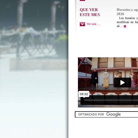
QUE VER
Horarios y a
2026
ESTE MES
Los horarios y 
modifican en fu
Ver más ...
añ...