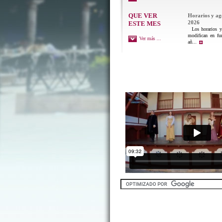
QUE VER
Horarios y a
2026
ESTE MES
Los horarios y 
modifican en fu
Ver más ...
añ...