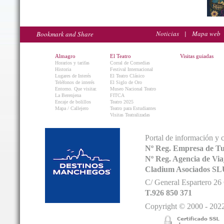
Noticias
|
Mapa web
Almagro
El Teatro
Visitas guiadas
Horarios y tarifas
Corral de Comedias
Historia
Festival Internacional
Lugares de Interés
El Teatro Clásico
Teléfonos de interés
El Siglo de Oro
Entorno. Que visitar.
Museo Nacional Teatro
La Berenjena
FITCA
Encaje de bolillos
Teatro 2025
Mapa / Callejero
Teatro para Estudiantes
Visitas Teatralizadas
Portal de información y 
Nº Reg. Empresa de T
Nº Reg. Agencia de V
Cladium Asociados SL
C/ General Espartero 2
T.926 850 371
Copyright © 2000 - 2022.