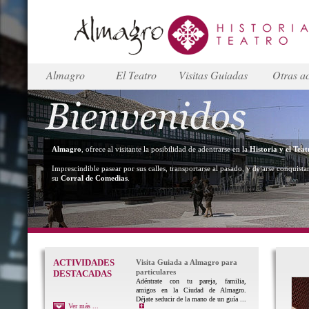
Almagro
El Teatro
Visitas Guiadas
Otras ac
Almagro
, ofrece al visitante la posibilidad de adentrarse en la
Historia y el Teat
Imprescindible pasear por sus calles, transportarse al pasado, y dejarse conquista
su
Corral de Comedias
.
ACTIVIDADES
Visita Guiada a Almagro para
particulares
DESTACADAS
Adéntrate con tu pareja, familia,
amigos en la Ciudad de Almagro.
Déjate seducir de la mano de un guía ...
Ver más ...