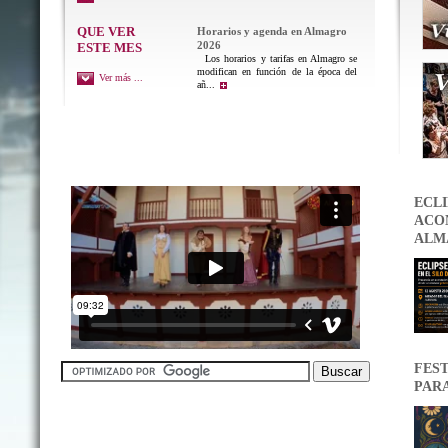
QUE VER
Horarios y agenda en Almagro
2026
ESTE MES
Los horarios y tarifas en Almagro se
modifican en función de la época del
Ver más ...
añ...
ECLI
ACON
ALM
FEST
PAR