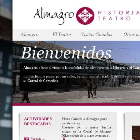
Almagro
El Teatro
Visitas Guiadas
Otras ac
Almagro
, ofrece al visitante la posibilidad de adentrarse en la
Historia y el Teat
Imprescindible pasear por sus calles, transportarse al pasado, y dejarse conquista
su
Corral de Comedias
.
ACTIVIDADES
Visita Guiada a Almagro para
particulares
DESTACADAS
Adéntrate con tu pareja, familia,
amigos en la Ciudad de Almagro.
Déjate seducir de la mano de un guía ...
Ver más ...