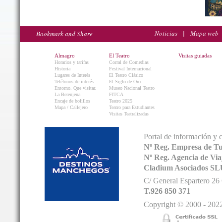
Noticias
|
Mapa web
Almagro
El Teatro
Visitas guiadas
Horarios y tarifas
Corral de Comedias
Historia
Festival Internacional
Lugares de Interés
El Teatro Clásico
Teléfonos de interés
El Siglo de Oro
Entorno. Que visitar.
Museo Nacional Teatro
La Berenjena
FITCA
Encaje de bolillos
Teatro 2025
Mapa / Callejero
Teatro para Estudiantes
Visitas Teatralizadas
Portal de información y 
Nº Reg. Empresa de T
Nº Reg. Agencia de V
Cladium Asociados SL
C/ General Espartero 2
T.926 850 371
Copyright © 2000 - 2022.