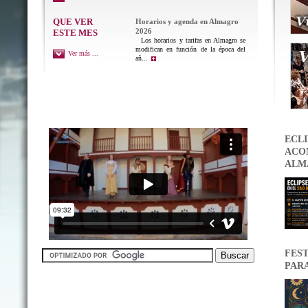
QUE VER
Horarios y agenda en Almagro
2026
ESTE MES
Los horarios y tarifas en Almagro se
modifican en función de la época del
Ver más ...
añ...
ECLI
ACON
ALM
FEST
PAR