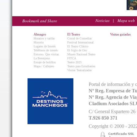
Noticias
|
Mapa web
Almagro
El Teatro
Visitas guiadas
Horarios y tarifas
Corral de Comedias
Historia
Festival Internacional
Lugares de Interés
El Teatro Clásico
Teléfonos de interés
El Siglo de Oro
Entorno. Que visitar.
Museo Nacional Teatro
La Berenjena
FITCA
Encaje de bolillos
Teatro 2025
Mapa / Callejero
Teatro para Estudiantes
Visitas Teatralizadas
Portal de información y 
Nº Reg. Empresa de T
Nº Reg. Agencia de V
Cladium Asociados SL
C/ General Espartero 2
T.926 850 371
Copyright © 2000 - 2022.