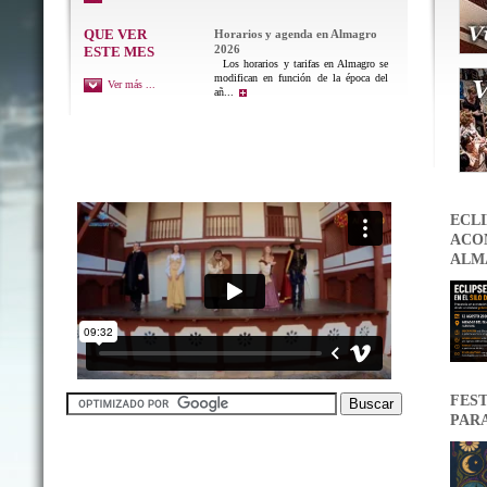
QUE VER
Horarios y agenda en Almagro
2026
ESTE MES
Los horarios y tarifas en Almagro se
modifican en función de la época del
Ver más ...
añ...
ECLI
ACON
ALM
FEST
PAR