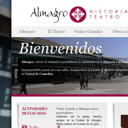
Almagro
El Teatro
Visitas Guiadas
Otras ac
Almagro
, ofrece al visitante la posibilidad de adentrarse en la
Historia y el Teat
Imprescindible pasear por sus calles, transportarse al pasado, y dejarse conquista
su
Corral de Comedias
.
ACTIVIDADES
Visita Guiada a Almagro para
particulares
DESTACADAS
Adéntrate con tu pareja, familia,
amigos en la Ciudad de Almagro.
Déjate seducir de la mano de un guía ...
Ver más ...