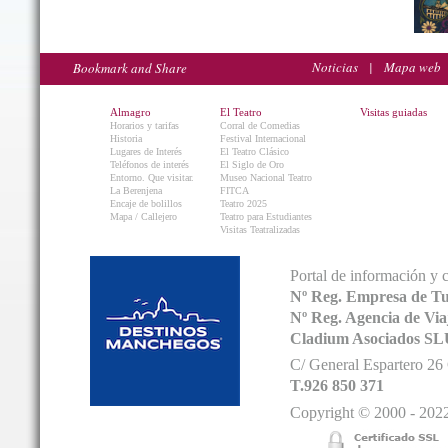
Noticias
|
Mapa web
Almagro
El Teatro
Visitas guiadas
Horarios y tarifas
Corral de Comedias
Historia
Festival Internacional
Lugares de Interés
El Teatro Clásico
Teléfonos de interés
El Siglo de Oro
Entorno. Que visitar.
Museo Nacional Teatro
La Berenjena
FITCA
Encaje de bolillos
Teatro 2025
Mapa / Callejero
Teatro para Estudiantes
Visitas Teatralizadas
Portal de información y 
Nº Reg. Empresa de T
Nº Reg. Agencia de V
Cladium Asociados SL
C/ General Espartero 2
T.926 850 371
Copyright © 2000 - 2022.