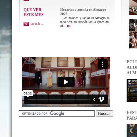
QUE VER
Horarios y agenda en Almagro
2026
ESTE MES
Los horarios y tarifas en Almagro se
modifican en función de la época del
Ver más ...
añ...
ECLI
ACON
ALM
FEST
PAR