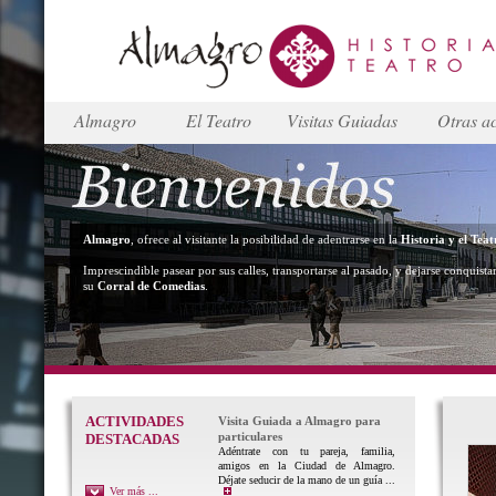
Almagro
El Teatro
Visitas Guiadas
Otras ac
Almagro
, ofrece al visitante la posibilidad de adentrarse en la
Historia y el Teat
Imprescindible pasear por sus calles, transportarse al pasado, y dejarse conquista
su
Corral de Comedias
.
ACTIVIDADES
Visita Guiada a Almagro para
particulares
DESTACADAS
Adéntrate con tu pareja, familia,
amigos en la Ciudad de Almagro.
Déjate seducir de la mano de un guía ...
Ver más ...