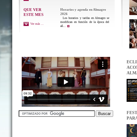
QUE VER
Horarios y agenda en Almagro
2026
ESTE MES
Los horarios y tarifas en Almagro se
modifican en función de la época del
Ver más ...
añ...
ECLI
ACON
ALM
FEST
PAR