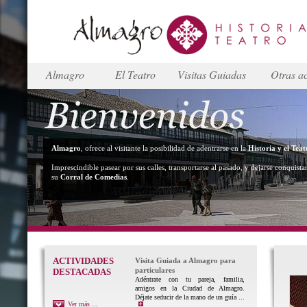
Almagro
El Teatro
Visitas Guiadas
Otras ac
Almagro
, ofrece al visitante la posibilidad de adentrarse en la
Historia y el Teat
Imprescindible pasear por sus calles, transportarse al pasado, y dejarse conquista
su
Corral de Comedias
.
ACTIVIDADES
Visita Guiada a Almagro para
particulares
DESTACADAS
Adéntrate con tu pareja, familia,
amigos en la Ciudad de Almagro.
Déjate seducir de la mano de un guía ...
Ver más ...