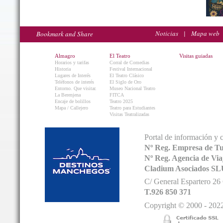
Noticias
|
Mapa web
Almagro
El Teatro
Visitas guiadas
Horarios y tarifas
Corral de Comedias
Historia
Festival Internacional
Lugares de Interés
El Teatro Clásico
Teléfonos de interés
El Siglo de Oro
Entorno. Que visitar.
Museo Nacional Teatro
La Berenjena
FITCA
Encaje de bolillos
Teatro 2025
Mapa / Callejero
Teatro para Estudiantes
Visitas Teatralizadas
Portal de información y 
Nº Reg. Empresa de T
Nº Reg. Agencia de V
Cladium Asociados SL
C/ General Espartero 2
T.926 850 371
Copyright © 2000 - 2022.