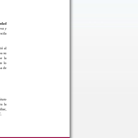
udad
ava y
scila
ió al
ba su
ue la
te lo
na de
ituto
ra la
liar,
C.