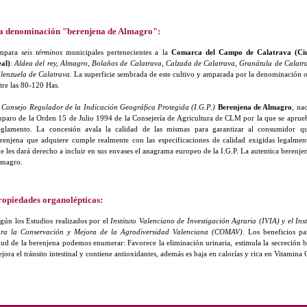
a denominación "berenjena de Almagro":
mpara
seis términos
municipales pertenecientes a la
Comarca del Campo de Calatrava (Ci
al)
:
Aldea del rey, Almagro, Bolaños de Calatrava, Calzada de Calatrava, Granátula de Calatr
lenzuela de Calatrava
. La superficie sembrada de este cultivo y amparada por la denominación o
tre las 80-120 Has.
l
Consejo Regulador de la Indicación Geográfica Protegida (I.G.P.)
Berenjena de Almagro
, nac
paro de la Orden 15 de Julio 1994 de la Consejería de Agricultura de CLM por la que se aprue
glamento. La concesión avala la calidad de las mismas para garantizar al consumidor q
renjena que adquiere cumple realmente con las especificaciones de calidad exigidas legalmen
e les dará derecho a incluir en sus envases el anagrama europeo de la I.G.P. La autentica berenje
magro.
ropiedades organolépticas:
gún los Estudios realizados por el
Instituto Valenciano de Investigación Agraria (IVIA) y el Inst
ra la Conservación y Mejora de la Agrodiversidad Valenciana (COMAV)
. Los beneficios pa
lud de la berenjena podemos enumerar: Favorece la eliminación urinaria, estimula la secreción bi
jora el tránsito intestinal y contiene antioxidantes, además es baja en calorías y rica en Vitamina 