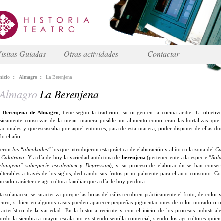
isitas Guiadas
Otras actividades
Contactar
nicio
::
Almagro
::
La Berenjena
Almagro
La Berenjena
a
Berenjena de Almagro
, tiene según la tradición, su origen en la cocina árabe. El objetiv
sicamente conservar de la mejor manera posible un alimento como eran las hortalizas que
tacionales y que escaseaba por aquel entonces, para de esta manera, poder disponer de ellas du
do el año.
ueron
los “almohades”
los que introdujeron esta práctica de elaboración y aliño en la zona del
C
 Calatrava
. Y a día de hoy la variedad autóctona de
berenjena
(perteneciente a la especie
"Sol
longena" subespecie esculentum y Depressum
), y su proceso de elaboración se han conse
alterables a través de los siglos, dedicando sus frutos principalmente para el auto consumo. C
rcado carácter de agricultura familiar que a día de hoy perdura.
ta solanacea, se caracteriza porque las hojas del cáliz recubren prácticamente el fruto, de color 
curo, si bien en algunos casos pueden aparecer pequeñas pigmentaciones de color morado o 
racterístico de la variedad. En la historia reciente y con el inicio de los procesos industriale
ordo la siembra a mayor escala, no existiendo semilla comercial, siendo los agricultores quien