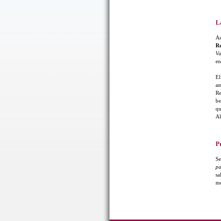
L
A
Re
Va
en
E
am
Re
be
qu
Al
P
Se
pa
sa
me