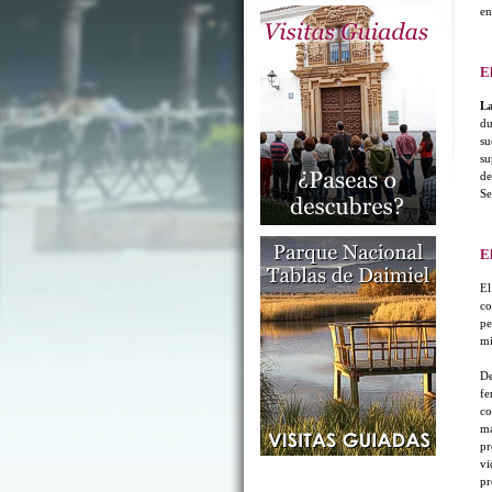
en
El
La
du
su
su
de
Se
E
E
co
pe
mi
De
fe
c
ma
pr
vi
pr