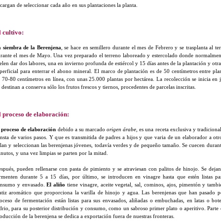
cargan de seleccionar cada año en sus plantaciones la planta.
 cultivo:
 siembra de la Berenjena
, se hace en semillero durante el mes de Febrero y se trasplanta al te
rante el mes de Mayo. Una vez preparado el terreno laboreado y estercolado donde normalmen
elen dar dos labores, una en invierno profunda de estiércol y 15 días antes de la plantación y otr
perficial para enterrar el abono mineral. El marco de plantación es de 50 centímetros entre pla
 70-80 centímetros en línea, con unas 25.000 plantas por hectárea. La recolección se inicia en j
 destinan a conserva sólo los frutos frescos y tiernos, procedentes de parcelas inscritas.
l proceso de elaboración:
l
proceso de elaboración
debido a su marcado
origen árabe,
es una receta exclusiva y tradiciona
nsta de varios pasos. Y que es transmitida de padres a hijos y que varia de un elaborador a otr
lan y seleccionan las berenjenas jóvenes, todavía verdes y de pequeño tamaño. Se cuecen duran
nutos, y una vez limpias se parten por la mitad.
spués, pueden rellenarse con pasta de pimiento y se atraviesan con palitos de hinojo. Se deja
rmenten durante 5 a 15 días, por último, se introducen en vinagre hasta que estén listas pa
onsumo y envasado.
El aliño
tiene vinagre, aceite vegetal, sal, cominos, ajos, pimentón y tambi
tiz aromático que proporciona la varilla de hinojo y agua. Las berenjenas que han pasado p
oceso de fermentación están listas para sus envasados, aliñadas o embuchadas, en latas o bot
drio, para su posterior distribución y consumo, como un sabroso primer plato o aperitivo. Parte 
oducción de la berenjena se dedica a exportación fuera de nuestras fronteras.