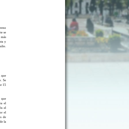
rreno
te se
a más
nta y
ulio.
l que
o. Se
te 15
n que
ra el
én el
or el
es de
de la