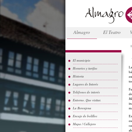
Almagro
El Teatro
V
I
El municipio
L
Horarios y tarifas
bá
Historia
es
to
Lugares de Interés
F
Teléfonos de interés
de
Me
Entorno. Que visitar.
in
La Berenjena
ma
Encaje de bolillos
Es
os
Mapa / Callejero
ca
ab