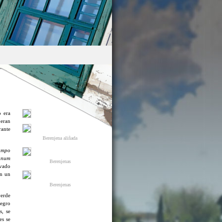
o era
 eran
rante
Berenjena aliñada
ampo
anum
Berenjenas
rvado
on un
Berenjenas
verde
negro
s, se
es se