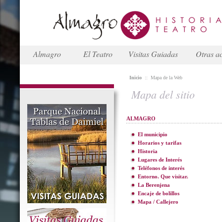
Almagro
El Teatro
Visitas Guiadas
Otras ac
Inicio
::
Mapa de la Web
Mapa del sitio
ALMAGRO
El municipio
Horarios y tarifas
Historia
Lugares de Interés
Teléfonos de interés
Entorno. Que visitar.
La Berenjena
Encaje de bolillos
Mapa / Callejero