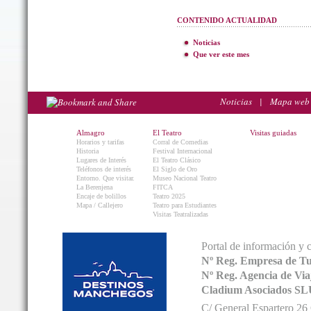
CONTENIDO ACTUALIDAD
Noticias
Que ver este mes
Noticias
|
Mapa web
Almagro
El Teatro
Visitas guiadas
Horarios y tarifas
Corral de Comedias
Historia
Festival Internacional
Lugares de Interés
El Teatro Clásico
Teléfonos de interés
El Siglo de Oro
Entorno. Que visitar.
Museo Nacional Teatro
La Berenjena
FITCA
Encaje de bolillos
Teatro 2025
Mapa / Callejero
Teatro para Estudiantes
Visitas Teatralizadas
Portal de información y 
Nº Reg. Empresa de T
Nº Reg. Agencia de V
Cladium Asociados SL
C/ General Espartero 2