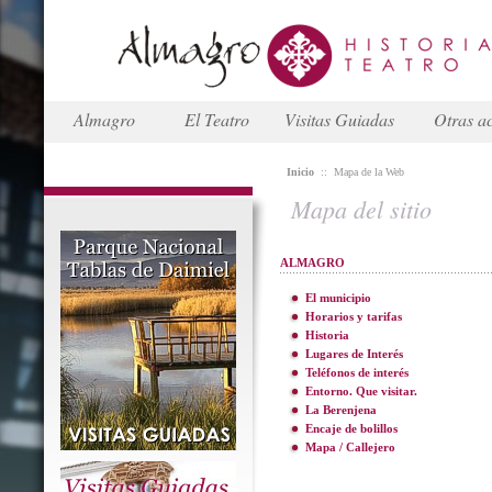
Almagro
El Teatro
Visitas Guiadas
Otras ac
Inicio
::
Mapa de la Web
Mapa del sitio
ALMAGRO
El municipio
Horarios y tarifas
Historia
Lugares de Interés
Teléfonos de interés
Entorno. Que visitar.
La Berenjena
Encaje de bolillos
Mapa / Callejero