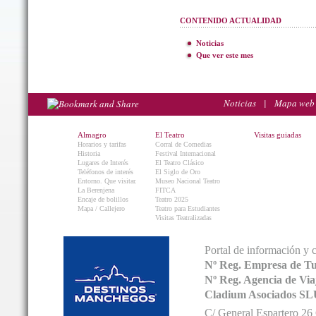
CONTENIDO ACTUALIDAD
Noticias
Que ver este mes
Noticias
|
Mapa web
Almagro
El Teatro
Visitas guiadas
Horarios y tarifas
Corral de Comedias
Historia
Festival Internacional
Lugares de Interés
El Teatro Clásico
Teléfonos de interés
El Siglo de Oro
Entorno. Que visitar.
Museo Nacional Teatro
La Berenjena
FITCA
Encaje de bolillos
Teatro 2025
Mapa / Callejero
Teatro para Estudiantes
Visitas Teatralizadas
Portal de información y 
Nº Reg. Empresa de T
Nº Reg. Agencia de V
Cladium Asociados SL
C/ General Espartero 2