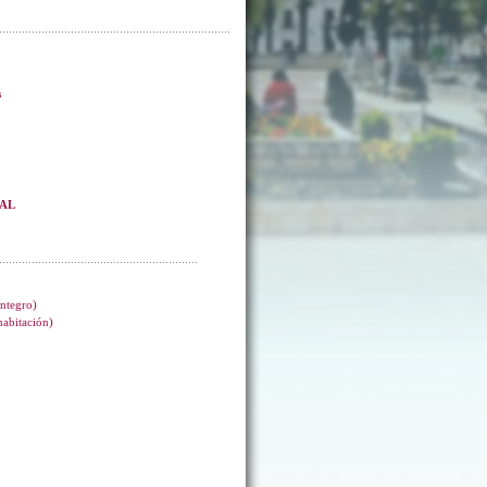
s
EAL
integro)
 habitación)