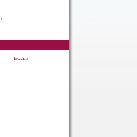
as
a
Escapadas