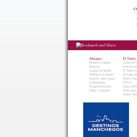
C
Almagro
El Teatro
Horarios y tarifas
Corral de 
Historia
Festival In
Lugares de Interés
El Teatro C
Teléfonos de interés
El Siglo d
Entorno. Que visitar.
Museo Naci
La Berenjena
FITCA
Encaje de bolillos
Teatro 202
Mapa / Callejero
Teatro para
Visitas Teat