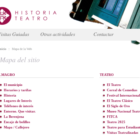
isitas Guiadas
Otras actividades
Contactar
nicio
::
Mapa de la Web
Mapa del sitio
LMAGRO
TEATRO
El municipio
El Teatro
Horarios y tarifas
Corral de Comedias
Historia
Festival Internacional
Lugares de Interés
El Teatro Clásico
Teléfonos de interés
El Siglo de Oro
Entorno. Que visitar.
Museo Nacional Teat
La Berenjena
FITCA
Encaje de bolillos
Teatro 2025
Mapa / Callejero
Teatro para Estudiant
Visitas Teatralizadas