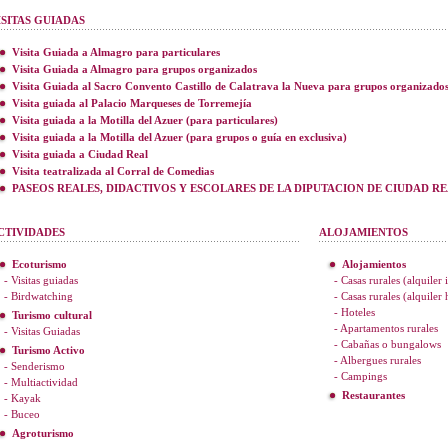
ISITAS GUIADAS
Visita Guiada a Almagro para particulares
Visita Guiada a Almagro para grupos organizados
Visita Guiada al Sacro Convento Castillo de Calatrava la Nueva para grupos organizado
Visita guiada al Palacio Marqueses de Torremejía
Visita guiada a la Motilla del Azuer (para particulares)
Visita guiada a la Motilla del Azuer (para grupos o guía en exclusiva)
Visita guiada a Ciudad Real
Visita teatralizada al Corral de Comedias
PASEOS REALES, DIDACTIVOS Y ESCOLARES DE LA DIPUTACION DE CIUDAD R
CTIVIDADES
ALOJAMIENTOS
Ecoturismo
Alojamientos
- Visitas guiadas
- Casas rurales (alquiler 
- Birdwatching
- Casas rurales (alquiler
- Hoteles
Turismo cultural
- Apartamentos rurales
- Visitas Guiadas
- Cabañas o bungalows
Turismo Activo
- Albergues rurales
- Senderismo
- Campings
- Multiactividad
Restaurantes
- Kayak
- Buceo
Agroturismo