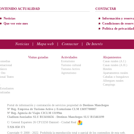
ONTENIDO ACTUALIDAD
CONTACTAR
Noticias
Información y reserv
Que ver este mes
Condiciones de reserv
Política de privacidad
Noticias
|
Mapa web
|
Contactar
|
De Interés
Visitas guiadas
Actividades
Alojamientos
Comedias
Ecoturismo
Casas rurales (A.I.)
ternacional
Turismo cultural
Casas rurales (A.H.)
lásico
Turismo Activo
Hoteles
e Oro
Agroturismo
Apartamentos rurales
onal Teatro
Cabañas o bungalows
Albergues rurales
5
Campings
 Estudiantes
ralizadas
Portal de información y contratación de servicios propiedad de
Destinos Manchegos
Nº Reg. Empresa de Turismo Activo y Ecoturismo CLM 13697700007
Nº Reg. Agencia de Viajes CICLM 13199m
Cladium Asociados SLU B13416656 - Destinos Manchegos SLU B13461199
C/ General Espartero 26 CP13250 Daimiel - Ciudad Real
T.926 850 371
Copyright © 2000 - 2022. Prohibida la reproducción total o parcial de los contendios de esta web.