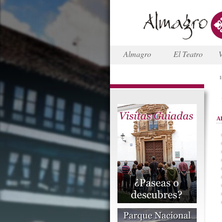
Almagro
El Teatro
V
I
A