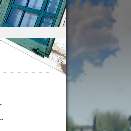
ro
es