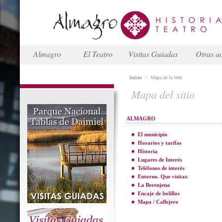
Almagro
El Teatro
Visitas Guiadas
Otras ac
Inicio
::
Mapa de la Web
Mapa del sitio
ALMAGRO
El municipio
Horarios y tarifas
Historia
Lugares de Interés
Teléfonos de interés
Entorno. Que visitar.
La Berenjena
Encaje de bolillos
Mapa / Callejero