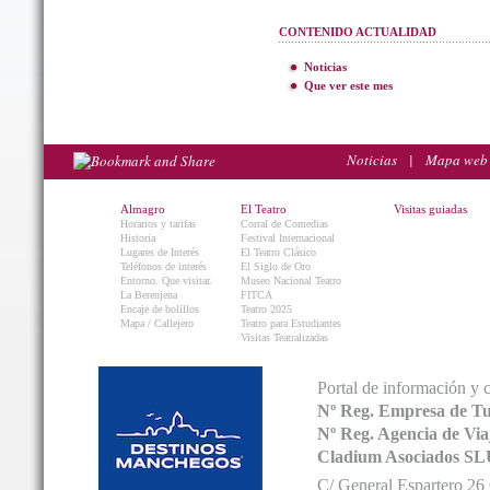
CONTENIDO ACTUALIDAD
Noticias
Que ver este mes
Noticias
|
Mapa web
Almagro
El Teatro
Visitas guiadas
Horarios y tarifas
Corral de Comedias
Historia
Festival Internacional
Lugares de Interés
El Teatro Clásico
Teléfonos de interés
El Siglo de Oro
Entorno. Que visitar.
Museo Nacional Teatro
La Berenjena
FITCA
Encaje de bolillos
Teatro 2025
Mapa / Callejero
Teatro para Estudiantes
Visitas Teatralizadas
Portal de información y 
Nº Reg. Empresa de T
Nº Reg. Agencia de V
Cladium Asociados SL
C/ General Espartero 2