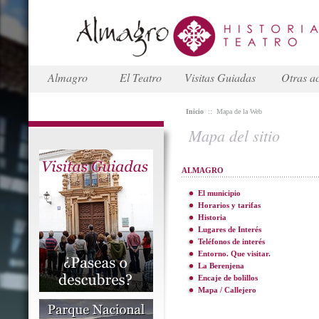
Almagro
El Teatro
Visitas Guiadas
Otras ac
Inicio
::
Mapa de la Web
Mapa del sitio
ALMAGRO
El municipio
Horarios y tarifas
Historia
Lugares de Interés
Teléfonos de interés
Entorno. Que visitar.
La Berenjena
Encaje de bolillos
Mapa / Callejero