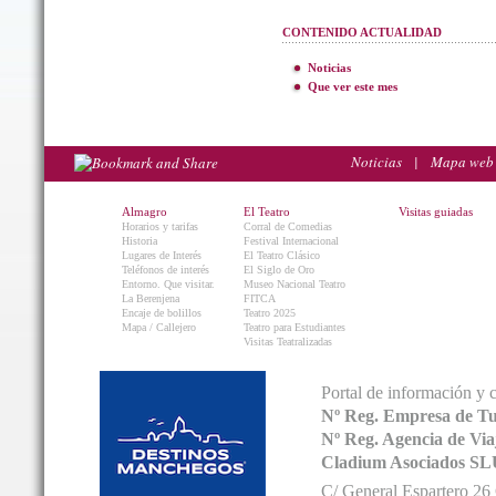
CONTENIDO ACTUALIDAD
Noticias
Que ver este mes
Noticias
|
Mapa web
Almagro
El Teatro
Visitas guiadas
Horarios y tarifas
Corral de Comedias
Historia
Festival Internacional
Lugares de Interés
El Teatro Clásico
Teléfonos de interés
El Siglo de Oro
Entorno. Que visitar.
Museo Nacional Teatro
La Berenjena
FITCA
Encaje de bolillos
Teatro 2025
Mapa / Callejero
Teatro para Estudiantes
Visitas Teatralizadas
Portal de información y 
Nº Reg. Empresa de T
Nº Reg. Agencia de V
Cladium Asociados SL
C/ General Espartero 2