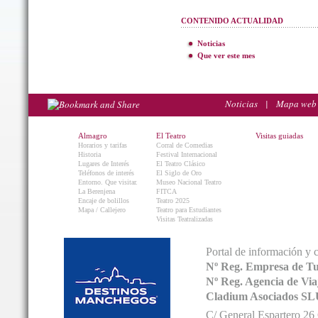
CONTENIDO ACTUALIDAD
Noticias
Que ver este mes
Noticias
|
Mapa web
Almagro
El Teatro
Visitas guiadas
Horarios y tarifas
Corral de Comedias
Historia
Festival Internacional
Lugares de Interés
El Teatro Clásico
Teléfonos de interés
El Siglo de Oro
Entorno. Que visitar.
Museo Nacional Teatro
La Berenjena
FITCA
Encaje de bolillos
Teatro 2025
Mapa / Callejero
Teatro para Estudiantes
Visitas Teatralizadas
Portal de información y 
Nº Reg. Empresa de T
Nº Reg. Agencia de V
Cladium Asociados SL
C/ General Espartero 2