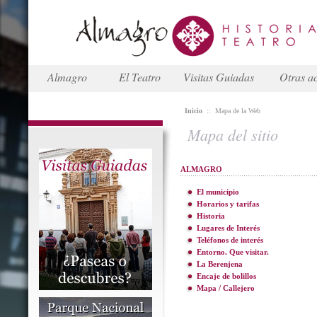
Almagro
El Teatro
Visitas Guiadas
Otras ac
Inicio
::
Mapa de la Web
Mapa del sitio
ALMAGRO
El municipio
Horarios y tarifas
Historia
Lugares de Interés
Teléfonos de interés
Entorno. Que visitar.
La Berenjena
Encaje de bolillos
Mapa / Callejero