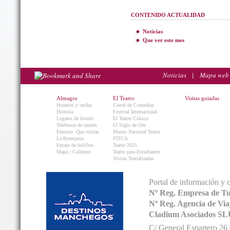
CONTENIDO ACTUALIDAD
Noticias
Que ver este mes
Noticias
|
Mapa web
Almagro
El Teatro
Visitas guiadas
Horarios y tarifas
Corral de Comedias
Historia
Festival Internacional
Lugares de Interés
El Teatro Clásico
Teléfonos de interés
El Siglo de Oro
Entorno. Que visitar.
Museo Nacional Teatro
La Berenjena
FITCA
Encaje de bolillos
Teatro 2025
Mapa / Callejero
Teatro para Estudiantes
Visitas Teatralizadas
Portal de información y 
Nº Reg. Empresa de T
Nº Reg. Agencia de V
Cladium Asociados SL
C/ General Espartero 2