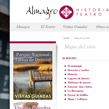
Almagro
El Teatro
Visitas Guiadas
Otras ac
Inicio
::
Mapa de la Web
Mapa del sitio
ALMAGRO
El municipio
Horarios y tarifas
Historia
Lugares de Interés
Teléfonos de interés
Entorno. Que visitar.
La Berenjena
Encaje de bolillos
Mapa / Callejero