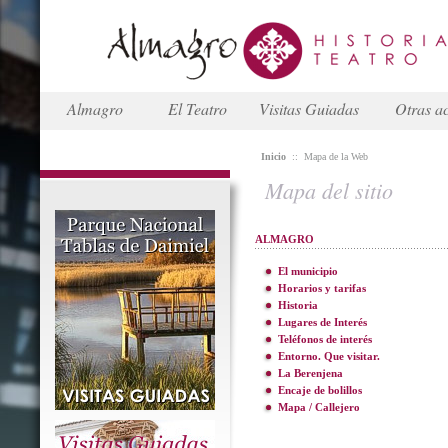
Almagro
El Teatro
Visitas Guiadas
Otras ac
Inicio
::
Mapa de la Web
Mapa del sitio
ALMAGRO
El municipio
Horarios y tarifas
Historia
Lugares de Interés
Teléfonos de interés
Entorno. Que visitar.
La Berenjena
Encaje de bolillos
Mapa / Callejero