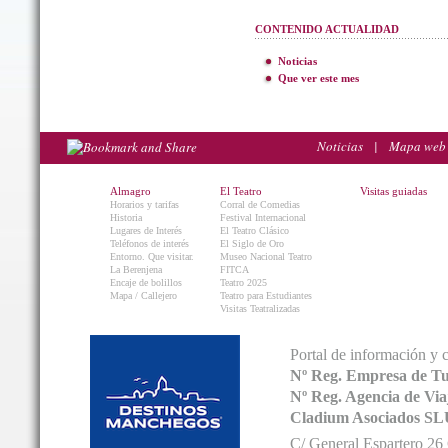
CONTENIDO ACTUALIDAD
Noticias
Que ver este mes
Noticias
|
Mapa web
Almagro
El Teatro
Visitas guiadas
Horarios y tarifas
Corral de Comedias
Historia
Festival Internacional
Lugares de Interés
El Teatro Clásico
Teléfonos de interés
El Siglo de Oro
Entorno. Que visitar.
Museo Nacional Teatro
La Berenjena
FITCA
Encaje de bolillos
Teatro 2025
Mapa / Callejero
Teatro para Estudiantes
Visitas Teatralizadas
Portal de información y 
Nº Reg. Empresa de T
Nº Reg. Agencia de V
Cladium Asociados SL
C/ General Espartero 2