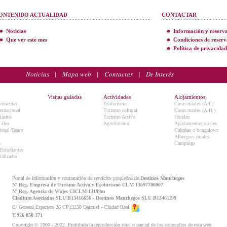
ONTENIDO ACTUALIDAD
CONTACTAR
Noticias
Información y reserv
Que ver este mes
Condiciones de reserv
Política de privacidad
Noticias
|
Mapa web
|
Contactar
|
De Interés
Visitas guiadas
Actividades
Alojamientos
Comedias
Ecoturismo
Casas rurales (A.I.)
ternacional
Turismo cultural
Casas rurales (A.H.)
lásico
Turismo Activo
Hoteles
e Oro
Agroturismo
Apartamentos rurales
onal Teatro
Cabañas o bungalows
Albergues rurales
5
Campings
 Estudiantes
ralizadas
Portal de información y contratación de servicios propiedad de
Destinos Manchegos
Nº Reg. Empresa de Turismo Activo y Ecoturismo CLM 13697700007
Nº Reg. Agencia de Viajes CICLM 13199m
Cladium Asociados SLU B13416656 - Destinos Manchegos SLU B13461199
C/ General Espartero 26 CP13250 Daimiel - Ciudad Real
T.926 850 371
Copyright © 2000 - 2022. Prohibida la reproducción total o parcial de los contendios de esta web.