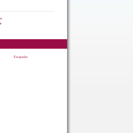
as
a
Escapadas