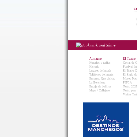
C
Almagro
El Teatro
Horarios y tarifas
Corral de 
Historia
Festival In
Lugares de Interés
El Teatro C
Teléfonos de interés
El Siglo d
Entorno. Que visitar.
Museo Naci
La Berenjena
FITCA
Encaje de bolillos
Teatro 202
Mapa / Callejero
Teatro para
Visitas Teat