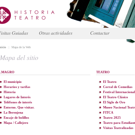
isitas Guiadas
Otras actividades
Contactar
nicio
::
Mapa de la Web
Mapa del sitio
LMAGRO
TEATRO
El municipio
El Teatro
Horarios y tarifas
Corral de Comedias
Historia
Festival Internacional
Lugares de Interés
El Teatro Clásico
Teléfonos de interés
El Siglo de Oro
Entorno. Que visitar.
Museo Nacional Teat
La Berenjena
FITCA
Encaje de bolillos
Teatro 2025
Mapa / Callejero
Teatro para Estudiant
Visitas Teatralizadas