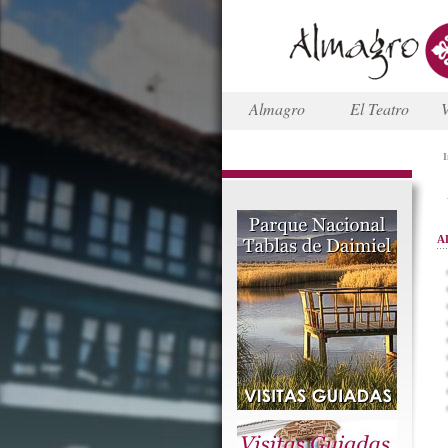
Almagro
El Teatro
V
I
A