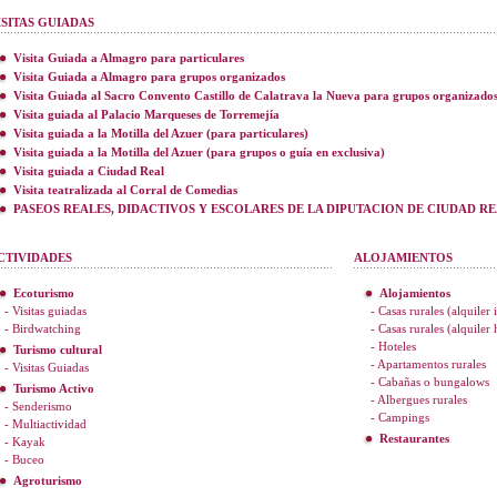
ISITAS GUIADAS
Visita Guiada a Almagro para particulares
Visita Guiada a Almagro para grupos organizados
Visita Guiada al Sacro Convento Castillo de Calatrava la Nueva para grupos organizado
Visita guiada al Palacio Marqueses de Torremejía
Visita guiada a la Motilla del Azuer (para particulares)
Visita guiada a la Motilla del Azuer (para grupos o guía en exclusiva)
Visita guiada a Ciudad Real
Visita teatralizada al Corral de Comedias
PASEOS REALES, DIDACTIVOS Y ESCOLARES DE LA DIPUTACION DE CIUDAD R
CTIVIDADES
ALOJAMIENTOS
Ecoturismo
Alojamientos
- Visitas guiadas
- Casas rurales (alquiler 
- Birdwatching
- Casas rurales (alquiler
- Hoteles
Turismo cultural
- Apartamentos rurales
- Visitas Guiadas
- Cabañas o bungalows
Turismo Activo
- Albergues rurales
- Senderismo
- Campings
- Multiactividad
Restaurantes
- Kayak
- Buceo
Agroturismo