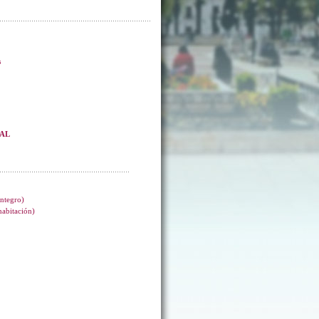
s
EAL
integro)
 habitación)