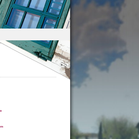
ro
es