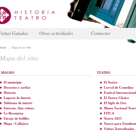
isitas Guiadas
Otras actividades
Contactar
nicio
::
Mapa de la Web
Mapa del sitio
LMAGRO
TEATRO
El municipio
El Teatro
Horarios y tarifas
Corral de Comedias
Historia
Festival Internacional
Lugares de Interés
El Teatro Clásico
Teléfonos de interés
El Siglo de Oro
Entorno. Que visitar.
Museo Nacional Teat
La Berenjena
FITCA
Encaje de bolillos
Teatro 2025
Mapa / Callejero
Teatro para Estudiant
Visitas Teatralizadas