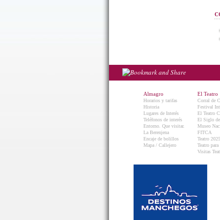
C
Almagro
El Teatro
Horarios y tarifas
Corral de 
Historia
Festival In
Lugares de Interés
El Teatro C
Teléfonos de interés
El Siglo d
Entorno. Que visitar.
Museo Naci
La Berenjena
FITCA
Encaje de bolillos
Teatro 202
Mapa / Callejero
Teatro para
Visitas Teat