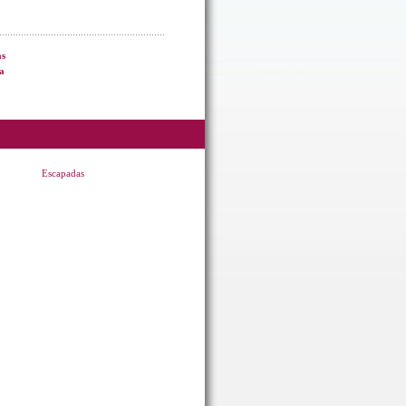
as
a
Escapadas