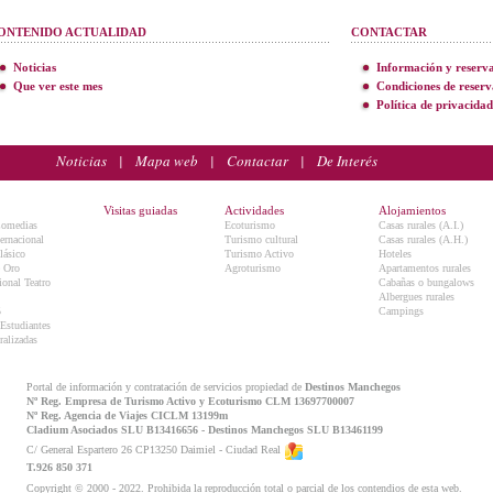
ONTENIDO ACTUALIDAD
CONTACTAR
Noticias
Información y reserv
Que ver este mes
Condiciones de reserv
Política de privacidad
Noticias
|
Mapa web
|
Contactar
|
De Interés
Visitas guiadas
Actividades
Alojamientos
Comedias
Ecoturismo
Casas rurales (A.I.)
ternacional
Turismo cultural
Casas rurales (A.H.)
lásico
Turismo Activo
Hoteles
e Oro
Agroturismo
Apartamentos rurales
onal Teatro
Cabañas o bungalows
Albergues rurales
5
Campings
 Estudiantes
ralizadas
Portal de información y contratación de servicios propiedad de
Destinos Manchegos
Nº Reg. Empresa de Turismo Activo y Ecoturismo CLM 13697700007
Nº Reg. Agencia de Viajes CICLM 13199m
Cladium Asociados SLU B13416656 - Destinos Manchegos SLU B13461199
C/ General Espartero 26 CP13250 Daimiel - Ciudad Real
T.926 850 371
Copyright © 2000 - 2022. Prohibida la reproducción total o parcial de los contendios de esta web.