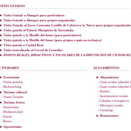
ISITAS GUIADAS
Visita Guiada a Almagro para particulares
Visita Guiada a Almagro para grupos organizados
Visita Guiada al Sacro Convento Castillo de Calatrava la Nueva para grupos organizado
Visita guiada al Palacio Marqueses de Torremejía
Visita guiada a la Motilla del Azuer (para particulares)
Visita guiada a la Motilla del Azuer (para grupos o guía en exclusiva)
Visita guiada a Ciudad Real
Visita teatralizada al Corral de Comedias
PASEOS REALES, DIDACTIVOS Y ESCOLARES DE LA DIPUTACION DE CIUDAD R
CTIVIDADES
ALOJAMIENTOS
Ecoturismo
Alojamientos
- Visitas guiadas
- Casas rurales (alquiler 
- Birdwatching
- Casas rurales (alquiler
- Hoteles
Turismo cultural
- Apartamentos rurales
- Visitas Guiadas
- Cabañas o bungalows
Turismo Activo
- Albergues rurales
- Senderismo
- Campings
- Multiactividad
Restaurantes
- Kayak
- Buceo
Agroturismo