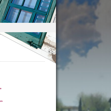
ro
es