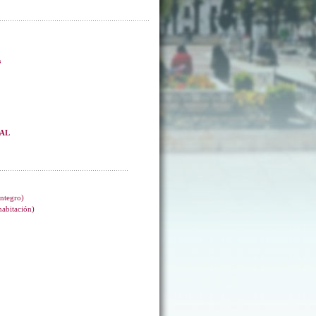
s
EAL
integro)
 habitación)