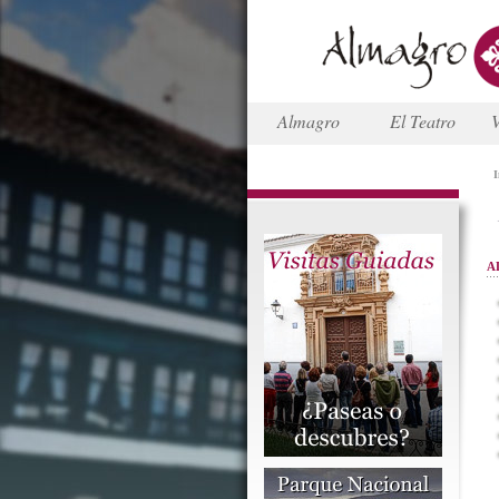
Almagro
El Teatro
V
I
A