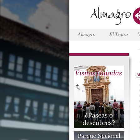
Almagro
El Teatro
V
I
A