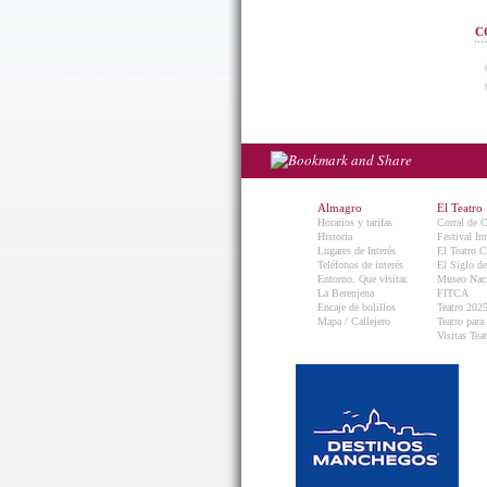
C
Almagro
El Teatro
Horarios y tarifas
Corral de 
Historia
Festival In
Lugares de Interés
El Teatro C
Teléfonos de interés
El Siglo d
Entorno. Que visitar.
Museo Naci
La Berenjena
FITCA
Encaje de bolillos
Teatro 202
Mapa / Callejero
Teatro para
Visitas Teat