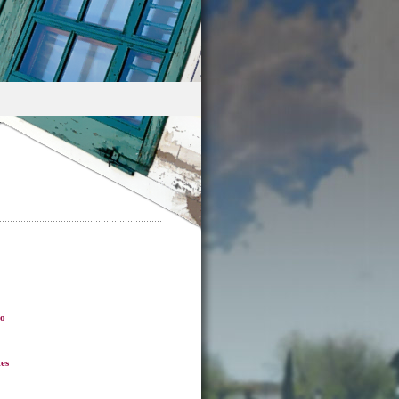
ro
es