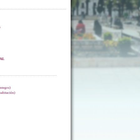
s
EAL
integro)
 habitación)