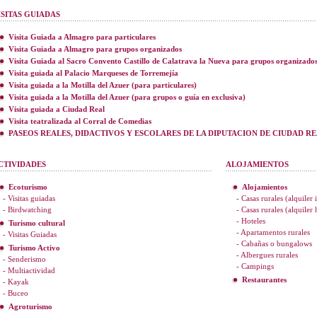
ISITAS GUIADAS
Visita Guiada a Almagro para particulares
Visita Guiada a Almagro para grupos organizados
Visita Guiada al Sacro Convento Castillo de Calatrava la Nueva para grupos organizado
Visita guiada al Palacio Marqueses de Torremejía
Visita guiada a la Motilla del Azuer (para particulares)
Visita guiada a la Motilla del Azuer (para grupos o guía en exclusiva)
Visita guiada a Ciudad Real
Visita teatralizada al Corral de Comedias
PASEOS REALES, DIDACTIVOS Y ESCOLARES DE LA DIPUTACION DE CIUDAD R
CTIVIDADES
ALOJAMIENTOS
Ecoturismo
Alojamientos
- Visitas guiadas
- Casas rurales (alquiler 
- Birdwatching
- Casas rurales (alquiler
- Hoteles
Turismo cultural
- Apartamentos rurales
- Visitas Guiadas
- Cabañas o bungalows
Turismo Activo
- Albergues rurales
- Senderismo
- Campings
- Multiactividad
Restaurantes
- Kayak
- Buceo
Agroturismo