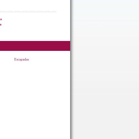
as
a
Escapadas