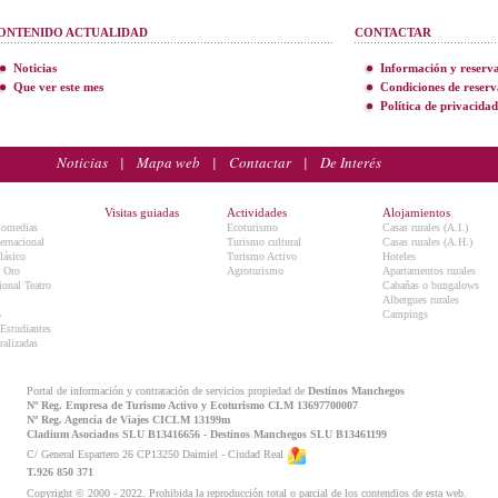
ONTENIDO ACTUALIDAD
CONTACTAR
Noticias
Información y reserv
Que ver este mes
Condiciones de reserv
Política de privacidad
Noticias
|
Mapa web
|
Contactar
|
De Interés
Visitas guiadas
Actividades
Alojamientos
Comedias
Ecoturismo
Casas rurales (A.I.)
ternacional
Turismo cultural
Casas rurales (A.H.)
lásico
Turismo Activo
Hoteles
e Oro
Agroturismo
Apartamentos rurales
onal Teatro
Cabañas o bungalows
Albergues rurales
5
Campings
 Estudiantes
ralizadas
Portal de información y contratación de servicios propiedad de
Destinos Manchegos
Nº Reg. Empresa de Turismo Activo y Ecoturismo CLM 13697700007
Nº Reg. Agencia de Viajes CICLM 13199m
Cladium Asociados SLU B13416656 - Destinos Manchegos SLU B13461199
C/ General Espartero 26 CP13250 Daimiel - Ciudad Real
T.926 850 371
Copyright © 2000 - 2022. Prohibida la reproducción total o parcial de los contendios de esta web.