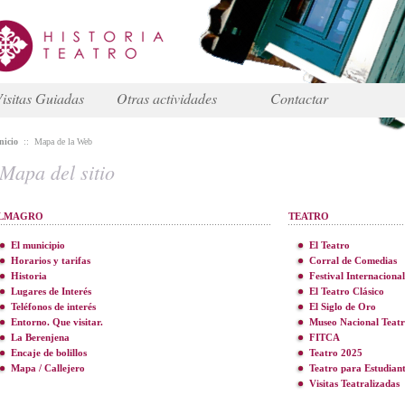
isitas Guiadas
Otras actividades
Contactar
nicio
::
Mapa de la Web
Mapa del sitio
LMAGRO
TEATRO
El municipio
El Teatro
Horarios y tarifas
Corral de Comedias
Historia
Festival Internacional
Lugares de Interés
El Teatro Clásico
Teléfonos de interés
El Siglo de Oro
Entorno. Que visitar.
Museo Nacional Teat
La Berenjena
FITCA
Encaje de bolillos
Teatro 2025
Mapa / Callejero
Teatro para Estudiant
Visitas Teatralizadas