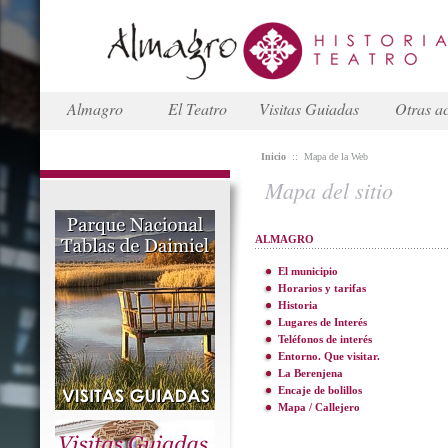
Almagro
El Teatro
Visitas Guiadas
Otras ac
Inicio
::
Mapa de la Web
Mapa del sitio
ALMAGRO
El municipio
Horarios y tarifas
Historia
Lugares de Interés
Teléfonos de interés
Entorno. Que visitar.
La Berenjena
Encaje de bolillos
Mapa / Callejero