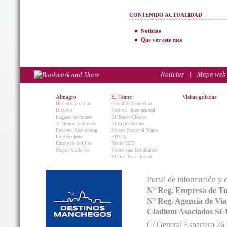
CONTENIDO ACTUALIDAD
Noticias
Que ver este mes
Noticias
|
Mapa web
Almagro
El Teatro
Visitas guiadas
Horarios y tarifas
Corral de Comedias
Historia
Festival Internacional
Lugares de Interés
El Teatro Clásico
Teléfonos de interés
El Siglo de Oro
Entorno. Que visitar.
Museo Nacional Teatro
La Berenjena
FITCA
Encaje de bolillos
Teatro 2025
Mapa / Callejero
Teatro para Estudiantes
Visitas Teatralizadas
Portal de información y 
Nº Reg. Empresa de T
Nº Reg. Agencia de V
Cladium Asociados SL
C/ General Espartero 2