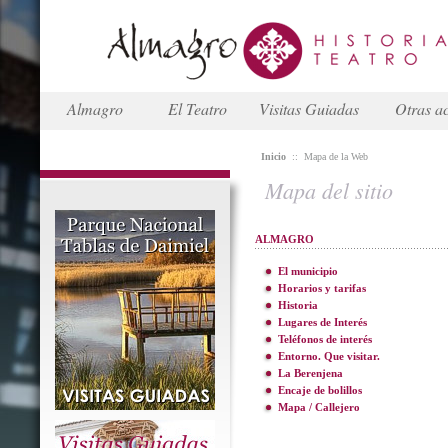
Almagro
El Teatro
Visitas Guiadas
Otras ac
Inicio
::
Mapa de la Web
Mapa del sitio
ALMAGRO
El municipio
Horarios y tarifas
Historia
Lugares de Interés
Teléfonos de interés
Entorno. Que visitar.
La Berenjena
Encaje de bolillos
Mapa / Callejero