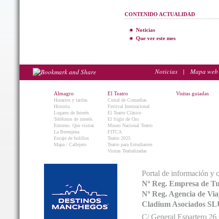
CONTENIDO ACTUALIDAD
Noticias
Que ver este mes
Noticias
|
Mapa web
Almagro
El Teatro
Visitas guiadas
Horarios y tarifas
Corral de Comedias
Historia
Festival Internacional
Lugares de Interés
El Teatro Clásico
Teléfonos de interés
El Siglo de Oro
Entorno. Que visitar.
Museo Nacional Teatro
La Berenjena
FITCA
Encaje de bolillos
Teatro 2025
Mapa / Callejero
Teatro para Estudiantes
Visitas Teatralizadas
Portal de información y 
Nº Reg. Empresa de T
Nº Reg. Agencia de V
Cladium Asociados SL
C/ General Espartero 2