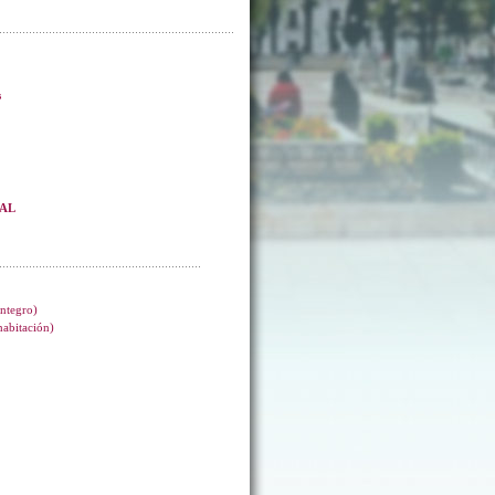
s
EAL
integro)
 habitación)