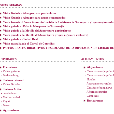
ISITAS GUIADAS
Visita Guiada a Almagro para particulares
Visita Guiada a Almagro para grupos organizados
Visita Guiada al Sacro Convento Castillo de Calatrava la Nueva para grupos organizado
Visita guiada al Palacio Marqueses de Torremejía
Visita guiada a la Motilla del Azuer (para particulares)
Visita guiada a la Motilla del Azuer (para grupos o guía en exclusiva)
Visita guiada a Ciudad Real
Visita teatralizada al Corral de Comedias
PASEOS REALES, DIDACTIVOS Y ESCOLARES DE LA DIPUTACION DE CIUDAD R
CTIVIDADES
ALOJAMIENTOS
Ecoturismo
Alojamientos
- Visitas guiadas
- Casas rurales (alquiler 
- Birdwatching
- Casas rurales (alquiler
- Hoteles
Turismo cultural
- Apartamentos rurales
- Visitas Guiadas
- Cabañas o bungalows
Turismo Activo
- Albergues rurales
- Senderismo
- Campings
- Multiactividad
Restaurantes
- Kayak
- Buceo
Agroturismo