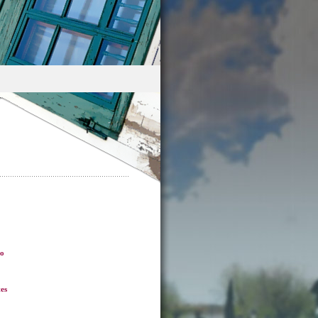
ro
es