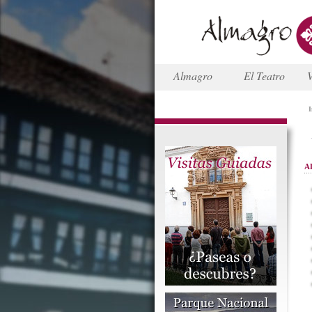
Almagro
El Teatro
V
I
A