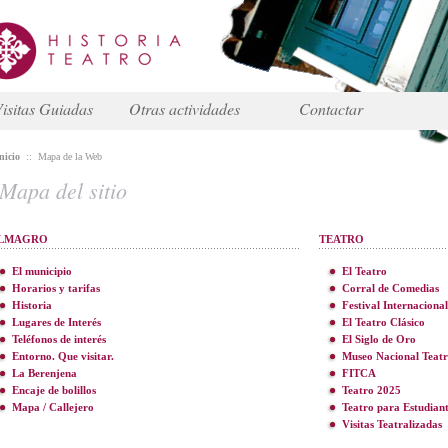
isitas Guiadas
Otras actividades
Contactar
nicio
::
Mapa de la Web
Mapa del sitio
LMAGRO
TEATRO
El municipio
El Teatro
Horarios y tarifas
Corral de Comedias
Historia
Festival Internacional
Lugares de Interés
El Teatro Clásico
Teléfonos de interés
El Siglo de Oro
Entorno. Que visitar.
Museo Nacional Teat
La Berenjena
FITCA
Encaje de bolillos
Teatro 2025
Mapa / Callejero
Teatro para Estudiant
Visitas Teatralizadas