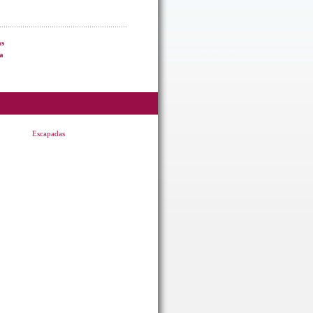
as
a
Escapadas