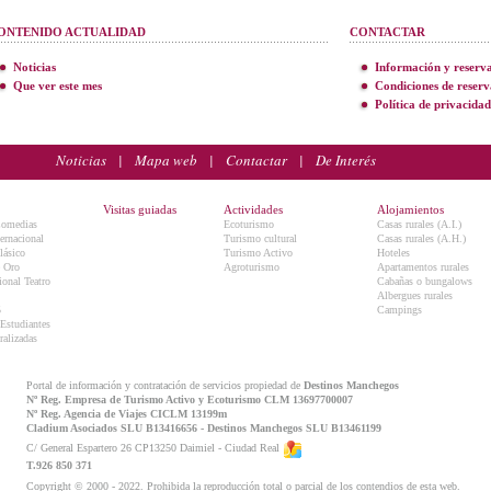
ONTENIDO ACTUALIDAD
CONTACTAR
Noticias
Información y reserv
Que ver este mes
Condiciones de reserv
Política de privacidad
Noticias
|
Mapa web
|
Contactar
|
De Interés
Visitas guiadas
Actividades
Alojamientos
Comedias
Ecoturismo
Casas rurales (A.I.)
ternacional
Turismo cultural
Casas rurales (A.H.)
lásico
Turismo Activo
Hoteles
e Oro
Agroturismo
Apartamentos rurales
onal Teatro
Cabañas o bungalows
Albergues rurales
5
Campings
 Estudiantes
ralizadas
Portal de información y contratación de servicios propiedad de
Destinos Manchegos
Nº Reg. Empresa de Turismo Activo y Ecoturismo CLM 13697700007
Nº Reg. Agencia de Viajes CICLM 13199m
Cladium Asociados SLU B13416656 - Destinos Manchegos SLU B13461199
C/ General Espartero 26 CP13250 Daimiel - Ciudad Real
T.926 850 371
Copyright © 2000 - 2022. Prohibida la reproducción total o parcial de los contendios de esta web.