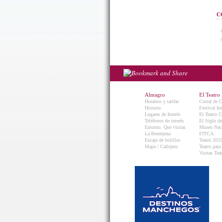
C
Almagro
El Teatro
Horarios y tarifas
Corral de 
Historia
Festival In
Lugares de Interés
El Teatro C
Teléfonos de interés
El Siglo d
Entorno. Que visitar.
Museo Naci
La Berenjena
FITCA
Encaje de bolillos
Teatro 202
Mapa / Callejero
Teatro para
Visitas Teat