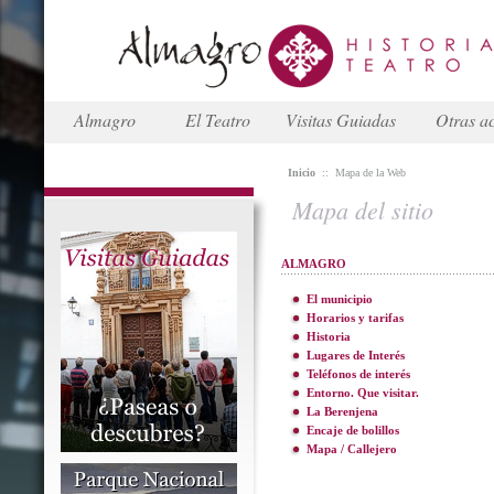
Almagro
El Teatro
Visitas Guiadas
Otras ac
Inicio
::
Mapa de la Web
Mapa del sitio
ALMAGRO
El municipio
Horarios y tarifas
Historia
Lugares de Interés
Teléfonos de interés
Entorno. Que visitar.
La Berenjena
Encaje de bolillos
Mapa / Callejero