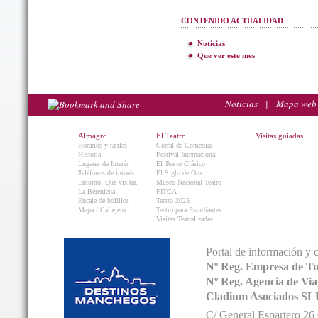
CONTENIDO ACTUALIDAD
Noticias
Que ver este mes
Noticias
|
Mapa web
Almagro
El Teatro
Visitas guiadas
Horarios y tarifas
Corral de Comedias
Historia
Festival Internacional
Lugares de Interés
El Teatro Clásico
Teléfonos de interés
El Siglo de Oro
Entorno. Que visitar.
Museo Nacional Teatro
La Berenjena
FITCA
Encaje de bolillos
Teatro 2025
Mapa / Callejero
Teatro para Estudiantes
Visitas Teatralizadas
Portal de información y 
Nº Reg. Empresa de T
Nº Reg. Agencia de V
Cladium Asociados SL
C/ General Espartero 2