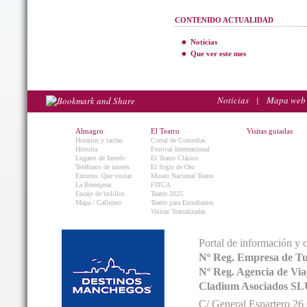
CONTENIDO ACTUALIDAD
Noticias
Que ver este mes
Noticias
|
Mapa web
Almagro
El Teatro
Visitas guiadas
Horarios y tarifas
Corral de Comedias
Historia
Festival Internacional
Lugares de Interés
El Teatro Clásico
Teléfonos de interés
El Siglo de Oro
Entorno. Que visitar.
Museo Nacional Teatro
La Berenjena
FITCA
Encaje de bolillos
Teatro 2025
Mapa / Callejero
Teatro para Estudiantes
Visitas Teatralizadas
Portal de información y 
Nº Reg. Empresa de T
Nº Reg. Agencia de V
Cladium Asociados SL
C/ General Espartero 2