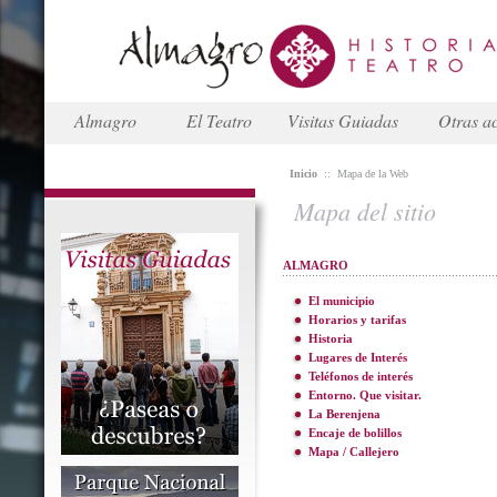
Almagro
El Teatro
Visitas Guiadas
Otras ac
Inicio
::
Mapa de la Web
Mapa del sitio
ALMAGRO
El municipio
Horarios y tarifas
Historia
Lugares de Interés
Teléfonos de interés
Entorno. Que visitar.
La Berenjena
Encaje de bolillos
Mapa / Callejero