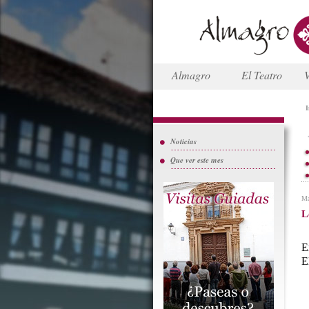
Almagro
El Teatro
V
I
Noticias
Que ver este mes
Ma
L
E
E