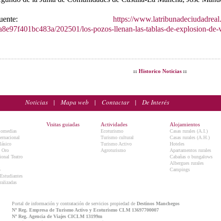
Fuente:
https://www.latribunadeciudadreal
a8e97f401bc483a/202501/los-pozos-llenan-las-tablas-de-explosion-de-
::
Historico Noticias
::
Noticias
|
Mapa web
|
Contactar
|
De Interés
Visitas guiadas
Actividades
Alojamientos
Comedias
Ecoturismo
Casas rurales (A.I.)
ternacional
Turismo cultural
Casas rurales (A.H.)
lásico
Turismo Activo
Hoteles
e Oro
Agroturismo
Apartamentos rurales
onal Teatro
Cabañas o bungalows
Albergues rurales
5
Campings
 Estudiantes
ralizadas
Portal de información y contratación de servicios propiedad de
Destinos Manchegos
Nº Reg. Empresa de Turismo Activo y Ecoturismo CLM 13697700007
Nº Reg. Agencia de Viajes CICLM 13199m