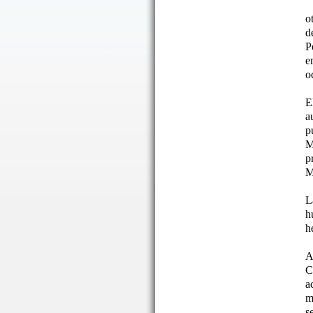
o
d
P
e
o
E
a
p
M
p
M
L
h
h
A
C
a
m
s