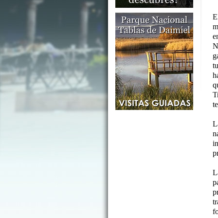
E
m
e
N
g
t
h
q
T
t
L
n
i
p
L
p
p
t
f