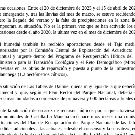
tras ocasiones. Entre el 20 de diciembre de 2023 y el 15 de abril de 20
e emergencia y, tras las lluvias del mes de marzo, se estuvo recibiend
ero la llegada del verano y la falta de precipitaciones en la zona l
mpeorara su situación. No es la primera vez que se han activado los
casiones desde el año 2020, la última vez en el mes de diciembre de 20
l humedal también ha recibido aportaciones desde el Tajo media
utorizadas por la Comisión Central de Explotación del Acueduct
untual y urgente dentro del Programa de Recuperación Hídrica del
inisterio para la Transición Ecológica y el Reto Demográfico (Mite
revistas en las obras de reparación y puesta a punto de la infraestru
anchega (1,2 hectómetros cúbicos).
a situación de Las Tablas de Daimiel queda muy lejos de la que debería 
umedal y que, según el Plan Rector del Parque Nacional, debería
ectáreas inundadas a comienzos de primavera y 600 hectáreas a finales 
nte la situación de escasez de recursos hídricos por la que atraviesa 
omunidades de Castilla-La Mancha creó hace unos meses una comisi
ctuaciones del Plan de Recuperación del Parque Nacional de las Tab
edidas adicionales a las actuales, «desde el consenso y la sensatez», e
egundo de la Junta de Comunidades de Castilla-La Mancha, José Manue