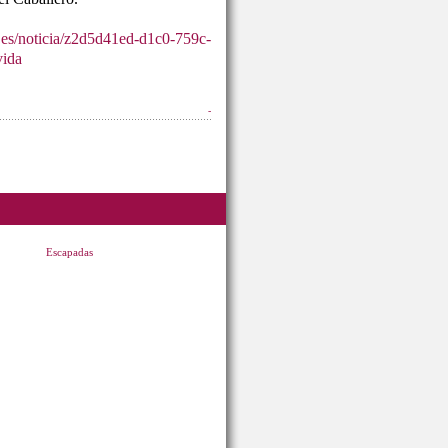
.es/noticia/z2d5d41ed-d1c0-759c-
vida
-
Escapadas