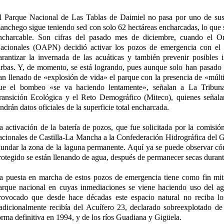
l Parque Nacional de Las Tablas de Daimiel no pasa por uno de su
anchego sigue teniendo sed con solo 62 hectáreas encharcadas, lo que s
ncharcable. Son cifras del pasado mes de diciembre, cuando el 
acionales (OAPN) decidió activar los pozos de emergencia con el 
arantizar la invernada de las acuáticas y también prevenir posibles 
urbas. Y, de momento, se está logrando, pues aunque solo han pasado 
an llenado de «explosión de vida» el parque con la presencia de «múlti
ue el bombeo «se va haciendo lentamente», señalan a La Tribuna 
ransición Ecológica y el Reto Demográfico (Miteco), quienes señala
endrán datos oficiales de la superficie total encharcada.
a activación de la batería de pozos, que fue solicitada por la comisió
acionales de Castilla-La Mancha a la Confederación Hidrográfica de
nundar la zona de la laguna permanente. Aquí ya se puede observar có
rotegido se están llenando de agua, después de permanecer secas duran
a puesta en marcha de estos pozos de emergencia tiene como fin mitig
arque nacional en cuyas inmediaciones se viene haciendo uso del agu
rovocado que desde hace décadas este espacio natural no reciba lo
radicionalmente recibía del Acuífero 23, declarado sobreexplotado d
orma definitiva en 1994, y de los ríos Guadiana y Gigüela.