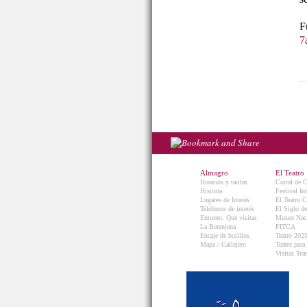
7
Almagro
El Teatro
Horarios y tarifas
Corral de 
Historia
Festival In
Lugares de Interés
El Teatro C
Teléfonos de interés
El Siglo d
Entorno. Que visitar.
Museo Naci
La Berenjena
FITCA
Encaje de bolillos
Teatro 202
Mapa / Callejero
Teatro para
Visitas Teat