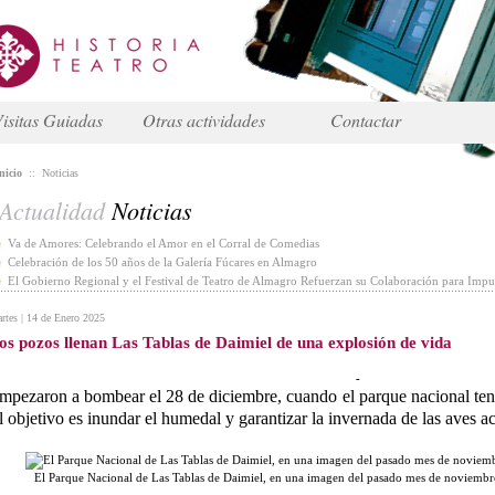
isitas Guiadas
Otras actividades
Contactar
nicio
::
Noticias
Actualidad
Noticias
Va de Amores: Celebrando el Amor en el Corral de Comedias
Celebración de los 50 años de la Galería Fúcares en Almagro
El Gobierno Regional y el Festival de Teatro de Almagro Refuerzan su Colaboración para Impul
rtes | 14 de Enero 2025
os pozos llenan Las Tablas de Daimiel de una explosión de vida
-
mpezaron a bombear el 28 de diciembre, cuando el parque nacional ten
l objetivo es inundar el humedal y garantizar la invernada de las aves a
El Parque Nacional de Las Tablas de Daimiel, en una imagen del pasado mes de noviemb