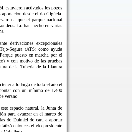
24, estuvieron activados los pozos
o aportación desde el río Gigüela.
levaron a que el parque nacional
 sondeos. Lo han hecho en varias
23.
nte derivaciones excepcionales
o Tajo-Segura (ATS) como ayuda
 Parque puesto en marcha por el
co) y con motivo de las pruebas
ctura de la Tubería de la Llanura
tener a lo largo de todo el año el
 contar con un mínimo de 1.400
de verano.
este espacio natural, la Junta de
ón para avanzar en el marco de
las de Daimiel de cara a aportar
nfatizó entonces el vicepresidente
l Caballero.