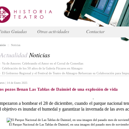
isitas Guiadas
Otras actividades
Contactar
nicio
::
Noticias
Actualidad
Noticias
Va de Amores: Celebrando el Amor en el Corral de Comedias
Celebración de los 50 años de la Galería Fúcares en Almagro
El Gobierno Regional y el Festival de Teatro de Almagro Refuerzan su Colaboración para Impul
rtes | 14 de Enero 2025
os pozos llenan Las Tablas de Daimiel de una explosión de vida
-
mpezaron a bombear el 28 de diciembre, cuando el parque nacional ten
l objetivo es inundar el humedal y garantizar la invernada de las aves a
El Parque Nacional de Las Tablas de Daimiel, en una imagen del pasado mes de noviemb