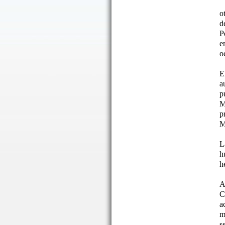
o
d
P
e
o
E
a
p
M
p
M
L
h
h
A
C
a
m
s