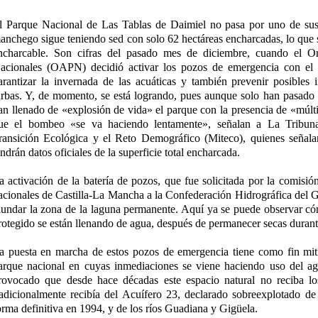
l Parque Nacional de Las Tablas de Daimiel no pasa por uno de su
anchego sigue teniendo sed con solo 62 hectáreas encharcadas, lo que s
ncharcable. Son cifras del pasado mes de diciembre, cuando el 
acionales (OAPN) decidió activar los pozos de emergencia con el 
arantizar la invernada de las acuáticas y también prevenir posibles 
urbas. Y, de momento, se está logrando, pues aunque solo han pasado 
an llenado de «explosión de vida» el parque con la presencia de «múlti
ue el bombeo «se va haciendo lentamente», señalan a La Tribuna 
ransición Ecológica y el Reto Demográfico (Miteco), quienes señala
endrán datos oficiales de la superficie total encharcada.
a activación de la batería de pozos, que fue solicitada por la comisió
acionales de Castilla-La Mancha a la Confederación Hidrográfica de
nundar la zona de la laguna permanente. Aquí ya se puede observar có
rotegido se están llenando de agua, después de permanecer secas duran
a puesta en marcha de estos pozos de emergencia tiene como fin mitig
arque nacional en cuyas inmediaciones se viene haciendo uso del agu
rovocado que desde hace décadas este espacio natural no reciba lo
radicionalmente recibía del Acuífero 23, declarado sobreexplotado d
orma definitiva en 1994, y de los ríos Guadiana y Gigüela.