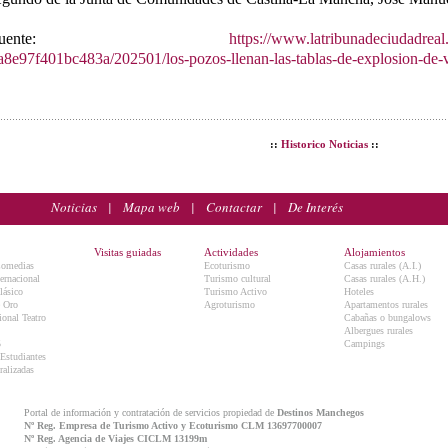
Fuente:
https://www.latribunadeciudadreal
a8e97f401bc483a/202501/los-pozos-llenan-las-tablas-de-explosion-de-
::
Historico Noticias
::
Noticias
|
Mapa web
|
Contactar
|
De Interés
Visitas guiadas
Actividades
Alojamientos
Comedias
Ecoturismo
Casas rurales (A.I.)
ternacional
Turismo cultural
Casas rurales (A.H.)
lásico
Turismo Activo
Hoteles
e Oro
Agroturismo
Apartamentos rurales
onal Teatro
Cabañas o bungalows
Albergues rurales
5
Campings
 Estudiantes
ralizadas
Portal de información y contratación de servicios propiedad de
Destinos Manchegos
Nº Reg. Empresa de Turismo Activo y Ecoturismo CLM 13697700007
Nº Reg. Agencia de Viajes CICLM 13199m