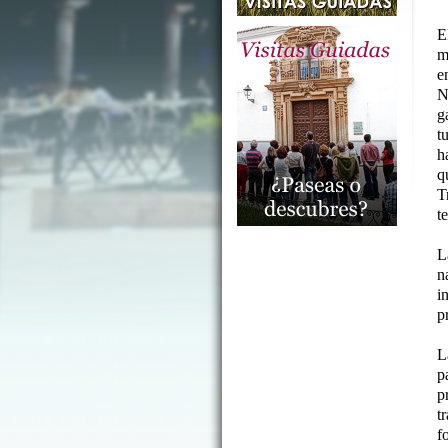
E
m
e
N
g
t
h
q
T
t
L
n
i
p
L
p
p
t
f