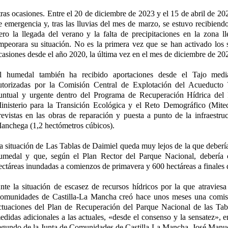
tras ocasiones. Entre el 20 de diciembre de 2023 y el 15 de abril de 20
e emergencia y, tras las lluvias del mes de marzo, se estuvo recibiend
ero la llegada del verano y la falta de precipitaciones en la zona l
mpeorara su situación. No es la primera vez que se han activado los
casiones desde el año 2020, la última vez en el mes de diciembre de 20
l humedal también ha recibido aportaciones desde el Tajo media
utorizadas por la Comisión Central de Explotación del Acueduct
untual y urgente dentro del Programa de Recuperación Hídrica del
inisterio para la Transición Ecológica y el Reto Demográfico (Mite
revistas en las obras de reparación y puesta a punto de la infraestru
anchega (1,2 hectómetros cúbicos).
a situación de Las Tablas de Daimiel queda muy lejos de la que debería 
umedal y que, según el Plan Rector del Parque Nacional, debería
ectáreas inundadas a comienzos de primavera y 600 hectáreas a finales 
nte la situación de escasez de recursos hídricos por la que atraviesa 
omunidades de Castilla-La Mancha creó hace unos meses una comisi
ctuaciones del Plan de Recuperación del Parque Nacional de las Tab
edidas adicionales a las actuales, «desde el consenso y la sensatez», e
egundo de la Junta de Comunidades de Castilla-La Mancha, José Manue