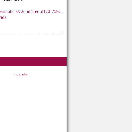
.es/noticia/z2d5d41ed-d1c0-759c-
vida
-
Escapadas