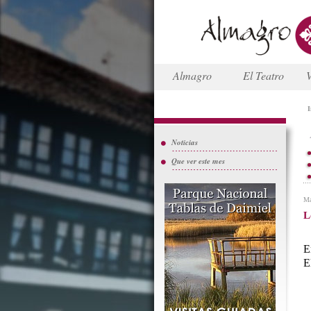
Almagro
El Teatro
V
I
Noticias
Que ver este mes
Ma
L
E
E