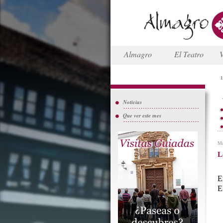
Almagro
El Teatro
V
I
Noticias
Que ver este mes
Ma
L
E
E