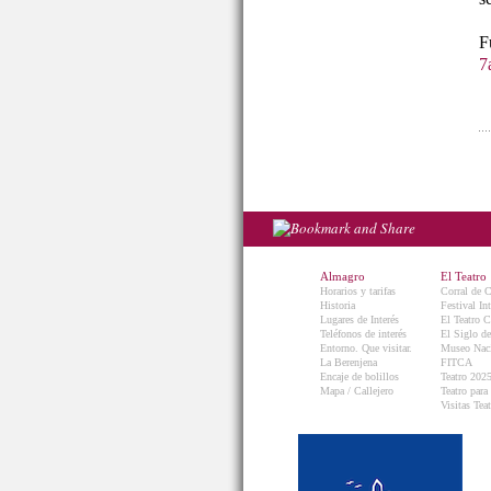
7
Almagro
El Teatro
Horarios y tarifas
Corral de 
Historia
Festival In
Lugares de Interés
El Teatro C
Teléfonos de interés
El Siglo d
Entorno. Que visitar.
Museo Naci
La Berenjena
FITCA
Encaje de bolillos
Teatro 202
Mapa / Callejero
Teatro para
Visitas Teat