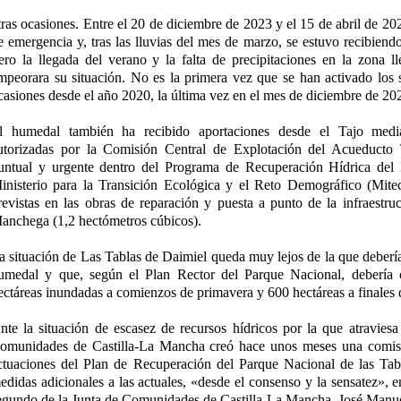
tras ocasiones. Entre el 20 de diciembre de 2023 y el 15 de abril de 20
e emergencia y, tras las lluvias del mes de marzo, se estuvo recibiend
ero la llegada del verano y la falta de precipitaciones en la zona l
mpeorara su situación. No es la primera vez que se han activado los
casiones desde el año 2020, la última vez en el mes de diciembre de 20
l humedal también ha recibido aportaciones desde el Tajo media
utorizadas por la Comisión Central de Explotación del Acueduct
untual y urgente dentro del Programa de Recuperación Hídrica del
inisterio para la Transición Ecológica y el Reto Demográfico (Mite
revistas en las obras de reparación y puesta a punto de la infraestru
anchega (1,2 hectómetros cúbicos).
a situación de Las Tablas de Daimiel queda muy lejos de la que debería 
umedal y que, según el Plan Rector del Parque Nacional, debería
ectáreas inundadas a comienzos de primavera y 600 hectáreas a finales 
nte la situación de escasez de recursos hídricos por la que atraviesa 
omunidades de Castilla-La Mancha creó hace unos meses una comisi
ctuaciones del Plan de Recuperación del Parque Nacional de las Tab
edidas adicionales a las actuales, «desde el consenso y la sensatez», e
egundo de la Junta de Comunidades de Castilla-La Mancha, José Manue