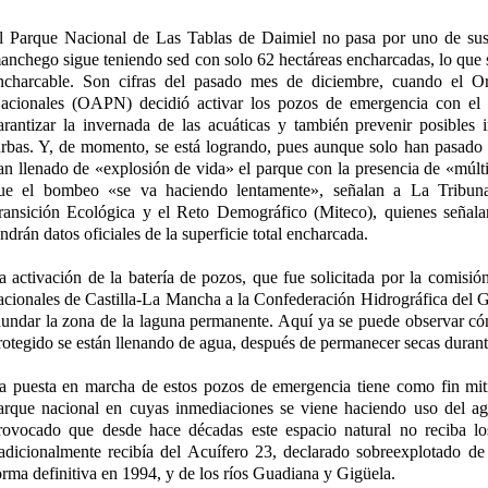
l Parque Nacional de Las Tablas de Daimiel no pasa por uno de su
anchego sigue teniendo sed con solo 62 hectáreas encharcadas, lo que s
ncharcable. Son cifras del pasado mes de diciembre, cuando el 
acionales (OAPN) decidió activar los pozos de emergencia con el 
arantizar la invernada de las acuáticas y también prevenir posibles 
urbas. Y, de momento, se está logrando, pues aunque solo han pasado 
an llenado de «explosión de vida» el parque con la presencia de «múlti
ue el bombeo «se va haciendo lentamente», señalan a La Tribuna 
ransición Ecológica y el Reto Demográfico (Miteco), quienes señala
endrán datos oficiales de la superficie total encharcada.
a activación de la batería de pozos, que fue solicitada por la comisió
acionales de Castilla-La Mancha a la Confederación Hidrográfica de
nundar la zona de la laguna permanente. Aquí ya se puede observar có
rotegido se están llenando de agua, después de permanecer secas duran
a puesta en marcha de estos pozos de emergencia tiene como fin mitig
arque nacional en cuyas inmediaciones se viene haciendo uso del agu
rovocado que desde hace décadas este espacio natural no reciba lo
radicionalmente recibía del Acuífero 23, declarado sobreexplotado d
orma definitiva en 1994, y de los ríos Guadiana y Gigüela.