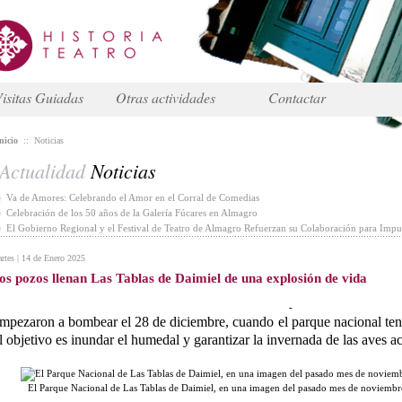
isitas Guiadas
Otras actividades
Contactar
nicio
::
Noticias
Actualidad
Noticias
Va de Amores: Celebrando el Amor en el Corral de Comedias
Celebración de los 50 años de la Galería Fúcares en Almagro
El Gobierno Regional y el Festival de Teatro de Almagro Refuerzan su Colaboración para Impul
rtes | 14 de Enero 2025
os pozos llenan Las Tablas de Daimiel de una explosión de vida
-
mpezaron a bombear el 28 de diciembre, cuando el parque nacional ten
l objetivo es inundar el humedal y garantizar la invernada de las aves a
El Parque Nacional de Las Tablas de Daimiel, en una imagen del pasado mes de noviemb