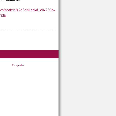
.es/noticia/z2d5d41ed-d1c0-759c-
vida
-
Escapadas