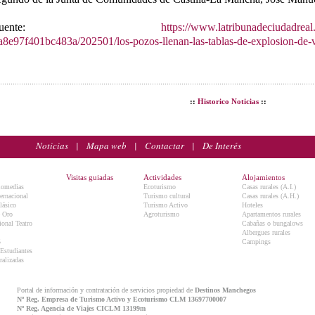
Fuente:
https://www.latribunadeciudadreal
a8e97f401bc483a/202501/los-pozos-llenan-las-tablas-de-explosion-de-
::
Historico Noticias
::
Noticias
|
Mapa web
|
Contactar
|
De Interés
Visitas guiadas
Actividades
Alojamientos
Comedias
Ecoturismo
Casas rurales (A.I.)
ternacional
Turismo cultural
Casas rurales (A.H.)
lásico
Turismo Activo
Hoteles
e Oro
Agroturismo
Apartamentos rurales
onal Teatro
Cabañas o bungalows
Albergues rurales
5
Campings
 Estudiantes
ralizadas
Portal de información y contratación de servicios propiedad de
Destinos Manchegos
Nº Reg. Empresa de Turismo Activo y Ecoturismo CLM 13697700007
Nº Reg. Agencia de Viajes CICLM 13199m