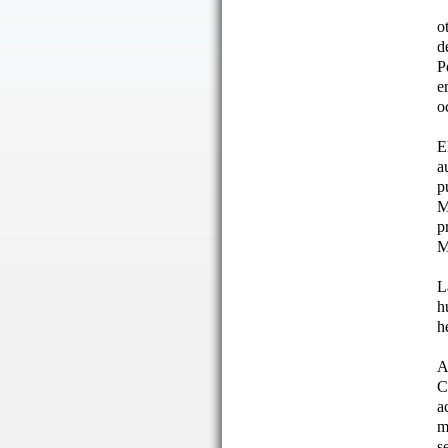
o
d
P
e
o
E
a
p
M
p
M
L
h
h
A
C
a
m
s