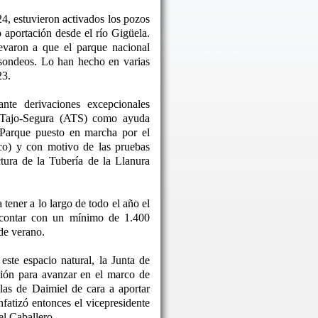
24, estuvieron activados los pozos
o aportación desde el río Gigüela.
levaron a que el parque nacional
 sondeos. Lo han hecho en varias
23.
nte derivaciones excepcionales
o Tajo-Segura (ATS) como ayuda
 Parque puesto en marcha por el
co) y con motivo de las pruebas
ctura de la Tubería de la Llanura
tener a lo largo de todo el año el
 contar con un mínimo de 1.400
de verano.
este espacio natural, la Junta de
ón para avanzar en el marco de
las de Daimiel de cara a aportar
nfatizó entonces el vicepresidente
l Caballero.