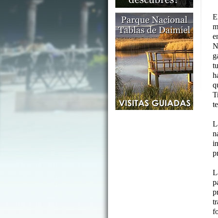
E
m
e
N
g
t
h
q
T
t
L
n
i
p
L
p
p
t
f