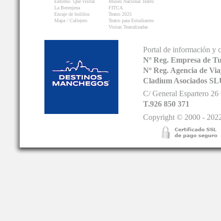
Entorno. Que visitar.
Museo Nacional Teatro
La Berenjena
FITCA
Encaje de bolillos
Teatro 2025
Mapa / Callejero
Teatro para Estudiantes
Visitas Teatralizadas
Portal de información y 
Nº Reg. Empresa de T
Nº Reg. Agencia de V
Cladium Asociados SL
C/ General Espartero 2
T.926 850 371
Copyright © 2000 - 2022.