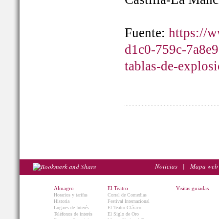
Fuente:
https://
d1c0-759c-7a8e9
tablas-de-explos
Noticias
|
Mapa web
Almagro
El Teatro
Visitas guiadas
Horarios y tarifas
Corral de Comedias
Historia
Festival Internacional
Lugares de Interés
El Teatro Clásico
Teléfonos de interés
El Siglo de Oro