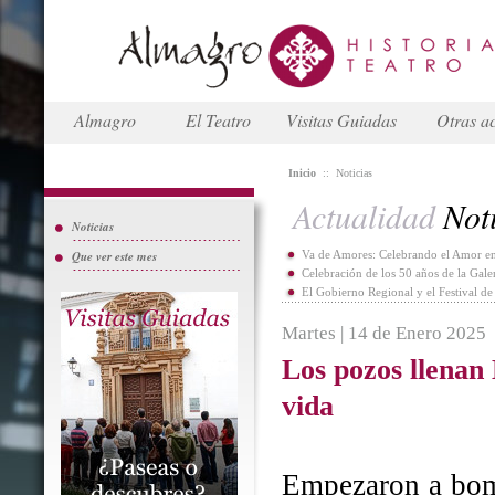
Almagro
El Teatro
Visitas Guiadas
Otras ac
Inicio
::
Noticias
Actualidad
Noti
Noticias
Que ver este mes
Va de Amores: Celebrando el Amor en
Celebración de los 50 años de la Gal
El Gobierno Regional y el Festival d
Martes | 14 de Enero 2025
Los pozos llenan
vida
Empezaron a bomb