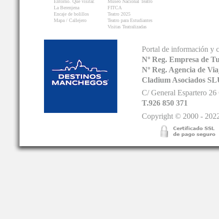
Entorno. Que visitar.
Museo Nacional Teatro
La Berenjena
FITCA
Encaje de bolillos
Teatro 2025
Mapa / Callejero
Teatro para Estudiantes
Visitas Teatralizadas
Portal de información y 
Nº Reg. Empresa de T
Nº Reg. Agencia de V
Cladium Asociados SL
C/ General Espartero 2
T.926 850 371
Copyright © 2000 - 2022.