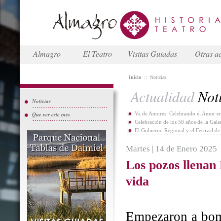
Almagro
El Teatro
Visitas Guiadas
Otras ac
Inicio
::
Noticias
Actualidad
Noti
Noticias
Que ver este mes
Va de Amores: Celebrando el Amor en
Celebración de los 50 años de la Gal
El Gobierno Regional y el Festival d
Martes | 14 de Enero 2025
Los pozos llenan
vida
Empezaron a bomb