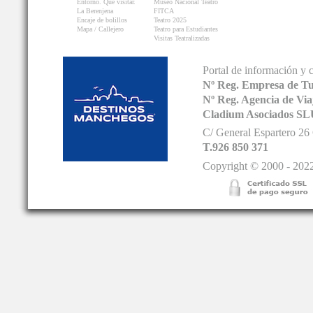
Entorno. Que visitar.
Museo Nacional Teatro
La Berenjena
FITCA
Encaje de bolillos
Teatro 2025
Mapa / Callejero
Teatro para Estudiantes
Visitas Teatralizadas
Portal de información y 
Nº Reg. Empresa de T
Nº Reg. Agencia de V
Cladium Asociados SL
C/ General Espartero 2
T.926 850 371
Copyright © 2000 - 2022.