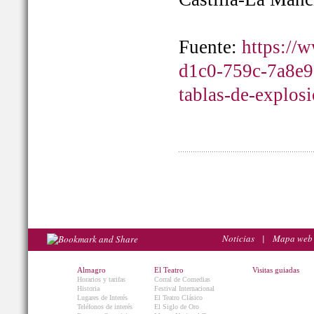
Fuente:
https://
d1c0-759c-7a8e9
tablas-de-explos
Noticias
|
Mapa web
Almagro
El Teatro
Visitas guiadas
Horarios y tarifas
Corral de Comedias
Historia
Festival Internacional
Lugares de Interés
El Teatro Clásico
Teléfonos de interés
El Siglo de Oro