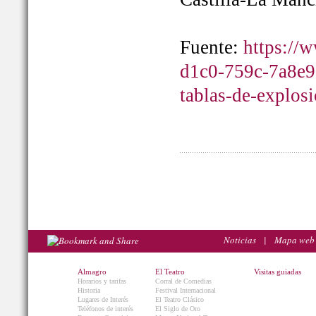
Fuente:
https://
d1c0-759c-7a8e9
tablas-de-explos
Noticias
|
Mapa web
Almagro
El Teatro
Visitas guiadas
Horarios y tarifas
Corral de Comedias
Historia
Festival Internacional
Lugares de Interés
El Teatro Clásico
Teléfonos de interés
El Siglo de Oro