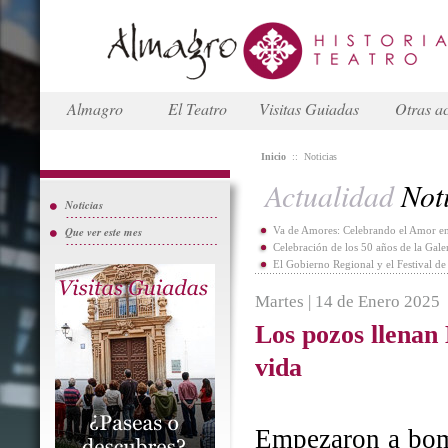
Almagro
El Teatro
Visitas Guiadas
Otras ac
Inicio
::
Noticias
Actualidad
Noti
Noticias
Que ver este mes
Va de Amores: Celebrando el Amor en
Celebración de los 50 años de la Gal
El Gobierno Regional y el Festival d
Martes | 14 de Enero 2025
Los pozos llenan
vida
Empezaron a bomb