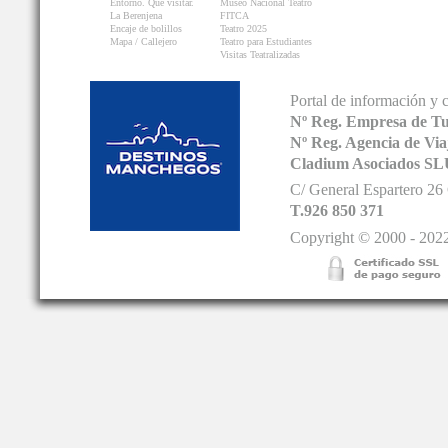
Entorno. Que visitar.
Museo Nacional Teatro
La Berenjena
FITCA
Encaje de bolillos
Teatro 2025
Mapa / Callejero
Teatro para Estudiantes
Visitas Teatralizadas
Portal de información y 
Nº Reg. Empresa de T
Nº Reg. Agencia de V
Cladium Asociados SL
C/ General Espartero 2
T.926 850 371
Copyright © 2000 - 2022.