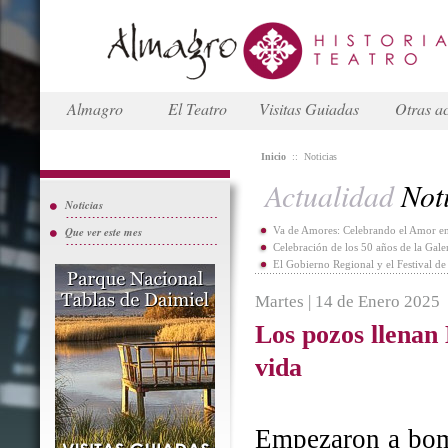
Almagro
El Teatro
Visitas Guiadas
Otras ac
Inicio
::
Noticias
Actualidad
Noti
Noticias
Que ver este mes
Va de Amores: Celebrando el Amor en
Celebración de los 50 años de la Gal
El Gobierno Regional y el Festival d
Martes | 14 de Enero 2025
Los pozos llenan
vida
Empezaron a bomb