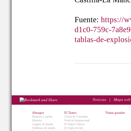
Fuente:
https://
d1c0-759c-7a8e9
tablas-de-explos
Noticias
|
Mapa web
Almagro
El Teatro
Visitas guiadas
Horarios y tarifas
Corral de Comedias
Historia
Festival Internacional
Lugares de Interés
El Teatro Clásico
Teléfonos de interés
El Siglo de Oro