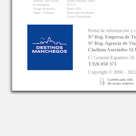
Entorno. Que visitar.
Museo Nacional Teatro
La Berenjena
FITCA
Encaje de bolillos
Teatro 2025
Mapa / Callejero
Teatro para Estudiantes
Visitas Teatralizadas
Portal de información y 
Nº Reg. Empresa de T
Nº Reg. Agencia de V
Cladium Asociados SL
C/ General Espartero 2
T.926 850 371
Copyright © 2000 - 2022.