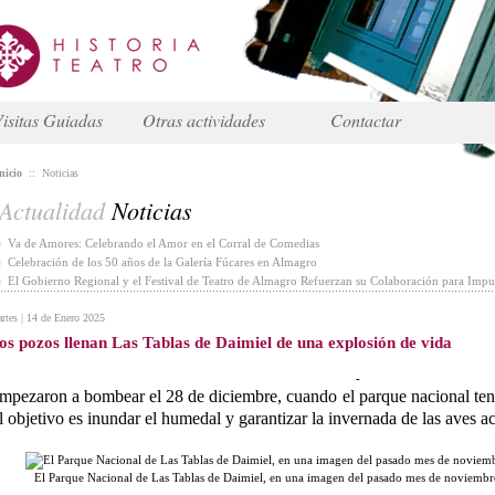
isitas Guiadas
Otras actividades
Contactar
nicio
::
Noticias
Actualidad
Noticias
Va de Amores: Celebrando el Amor en el Corral de Comedias
Celebración de los 50 años de la Galería Fúcares en Almagro
El Gobierno Regional y el Festival de Teatro de Almagro Refuerzan su Colaboración para Impul
rtes | 14 de Enero 2025
os pozos llenan Las Tablas de Daimiel de una explosión de vida
-
mpezaron a bombear el 28 de diciembre, cuando el parque nacional ten
l objetivo es inundar el humedal y garantizar la invernada de las aves a
El Parque Nacional de Las Tablas de Daimiel, en una imagen del pasado mes de noviemb