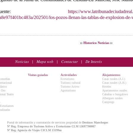
Fuente:
https://www.latribunadeciudadreal
a8e97f401bc483a/202501/los-pozos-llenan-las-tablas-de-explosion-de-
::
Historico Noticias
::
Noticias
|
Mapa web
|
Contactar
|
De Interés
Visitas guiadas
Actividades
Alojamientos
Comedias
Ecoturismo
Casas rurales (A.I.)
ternacional
Turismo cultural
Casas rurales (A.H.)
lásico
Turismo Activo
Hoteles
e Oro
Agroturismo
Apartamentos rurales
onal Teatro
Cabañas o bungalows
Albergues rurales
5
Campings
 Estudiantes
ralizadas
Portal de información y contratación de servicios propiedad de
Destinos Manchegos
Nº Reg. Empresa de Turismo Activo y Ecoturismo CLM 13697700007
Nº Reg. Agencia de Viajes CICLM 13199m