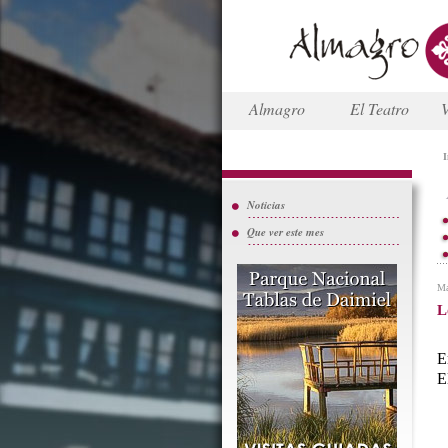
Almagro
El Teatro
V
I
Noticias
Que ver este mes
Ma
L
E
E