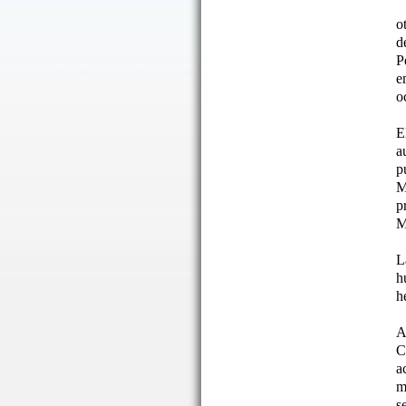
o
d
P
e
o
E
a
p
M
p
M
L
h
h
A
C
a
m
s