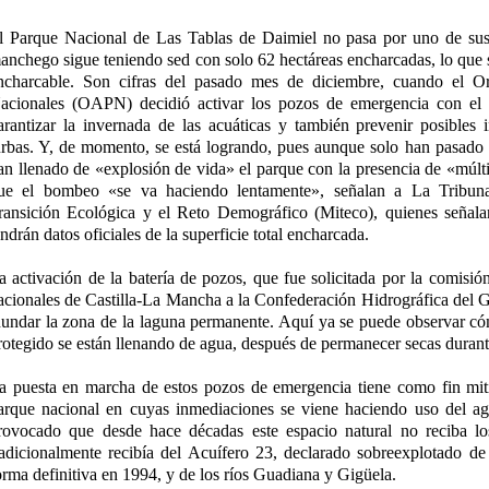
l Parque Nacional de Las Tablas de Daimiel no pasa por uno de su
anchego sigue teniendo sed con solo 62 hectáreas encharcadas, lo que s
ncharcable. Son cifras del pasado mes de diciembre, cuando el 
acionales (OAPN) decidió activar los pozos de emergencia con el 
arantizar la invernada de las acuáticas y también prevenir posibles 
urbas. Y, de momento, se está logrando, pues aunque solo han pasado 
an llenado de «explosión de vida» el parque con la presencia de «múlti
ue el bombeo «se va haciendo lentamente», señalan a La Tribuna 
ransición Ecológica y el Reto Demográfico (Miteco), quienes señala
endrán datos oficiales de la superficie total encharcada.
a activación de la batería de pozos, que fue solicitada por la comisió
acionales de Castilla-La Mancha a la Confederación Hidrográfica de
nundar la zona de la laguna permanente. Aquí ya se puede observar có
rotegido se están llenando de agua, después de permanecer secas duran
a puesta en marcha de estos pozos de emergencia tiene como fin mitig
arque nacional en cuyas inmediaciones se viene haciendo uso del agu
rovocado que desde hace décadas este espacio natural no reciba lo
radicionalmente recibía del Acuífero 23, declarado sobreexplotado d
orma definitiva en 1994, y de los ríos Guadiana y Gigüela.