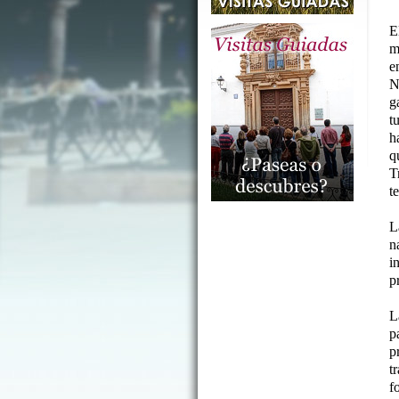
E
m
e
N
g
t
h
q
T
t
L
n
i
p
L
p
p
t
f