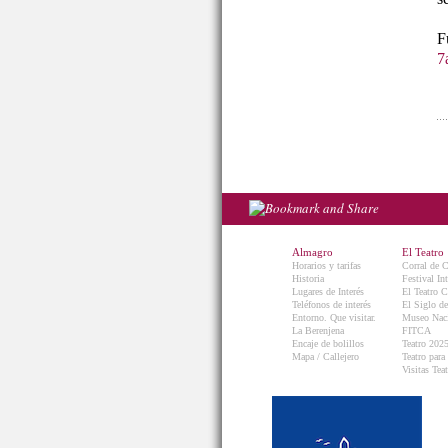
7
Almagro
El Teatro
Horarios y tarifas
Corral de 
Historia
Festival In
Lugares de Interés
El Teatro C
Teléfonos de interés
El Siglo d
Entorno. Que visitar.
Museo Naci
La Berenjena
FITCA
Encaje de bolillos
Teatro 202
Mapa / Callejero
Teatro para
Visitas Teat