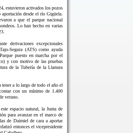
24, estuvieron activados los pozos
o aportación desde el río Gigüela.
levaron a que el parque nacional
 sondeos. Lo han hecho en varias
23.
nte derivaciones excepcionales
o Tajo-Segura (ATS) como ayuda
 Parque puesto en marcha por el
co) y con motivo de las pruebas
ctura de la Tubería de la Llanura
tener a lo largo de todo el año el
 contar con un mínimo de 1.400
de verano.
este espacio natural, la Junta de
ón para avanzar en el marco de
las de Daimiel de cara a aportar
nfatizó entonces el vicepresidente
l Caballero.