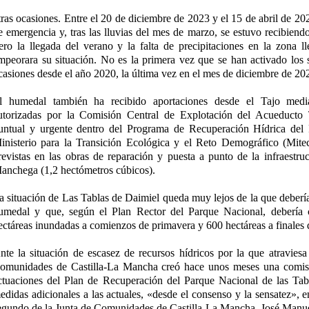
tras ocasiones. Entre el 20 de diciembre de 2023 y el 15 de abril de 20
e emergencia y, tras las lluvias del mes de marzo, se estuvo recibiend
ero la llegada del verano y la falta de precipitaciones en la zona l
mpeorara su situación. No es la primera vez que se han activado los
casiones desde el año 2020, la última vez en el mes de diciembre de 20
l humedal también ha recibido aportaciones desde el Tajo media
utorizadas por la Comisión Central de Explotación del Acueduct
untual y urgente dentro del Programa de Recuperación Hídrica del
inisterio para la Transición Ecológica y el Reto Demográfico (Mite
revistas en las obras de reparación y puesta a punto de la infraestru
anchega (1,2 hectómetros cúbicos).
a situación de Las Tablas de Daimiel queda muy lejos de la que debería 
umedal y que, según el Plan Rector del Parque Nacional, debería
ectáreas inundadas a comienzos de primavera y 600 hectáreas a finales 
nte la situación de escasez de recursos hídricos por la que atraviesa 
omunidades de Castilla-La Mancha creó hace unos meses una comisi
ctuaciones del Plan de Recuperación del Parque Nacional de las Tab
edidas adicionales a las actuales, «desde el consenso y la sensatez», e
egundo de la Junta de Comunidades de Castilla-La Mancha, José Manue