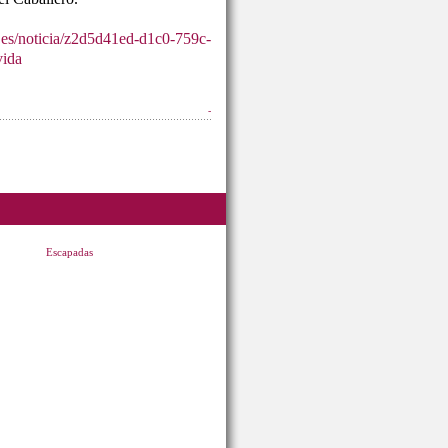
.es/noticia/z2d5d41ed-d1c0-759c-
vida
-
Escapadas